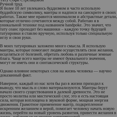
Ручной труд
Я более 10 лет увлекаюсь буддизмом и часто использую
буддийскую символику, мантры и надписи на санскрите в своих
работах. Также мне нравится минимализм и абстрактные детали,
которые отлично сочетаются между собой. Работаю я в
уникальной технике под названием handpoke. Это значит, что
тату сеанс проходит без машинки – каждую точку будущей
татуировки я ставлю вручную, используя только специальную
иглу и свои руки.
В моих татуировках заложено много смысла. Я использую
мантры, которые помогают людям осуществлять свои желания,
исцеляться от болезней, обретать любовь и различные земные
блага. Чаще всего мантры не имеют буквального значения,
могут не иметь они и синтаксической структуры.
Однако влияние некоторых слов на жизнь человека — научно
доказанный факт.
Наверное, каждый из нас хотя бы раз в жизни приходил к
выводу, что мысль и слово материализуются. Мантры берут
начало своего существования в далекой древности. Это не
просто молитва или мистический слог, это и есть настоящая
сила, которая воплощена в звуковой форме, мощная энергия
движения. Грамотное применение мантр, подкрепленное
искренним желанием и верой, помогает человеку начать новую
жизнь, перейти на новый уровень развития, привести желания в
жизнь, избавиться от многих неприятностей.