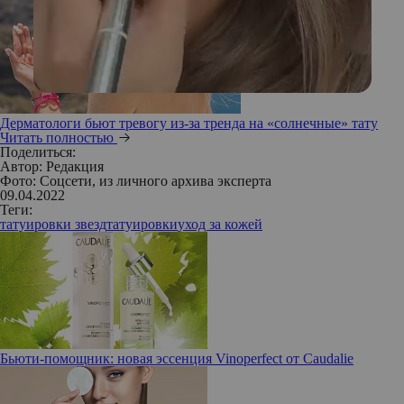
Дерматологи бьют тревогу из-за тренда на «солнечные» тату
Читать полностью
Поделиться:
Автор:
Редакция
Фото: Соцсети, из личного архива эксперта
09.04.2022
Теги:
татуировки звезд
татуировки
уход за кожей
Бьюти-помощник: новая эссенция Vinoperfect от Caudalie