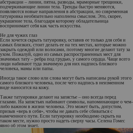
абстракции – линии, пятна, разводы, мраморные трещинки,
подчеркивающие линии тела. Тренды быстро меняются,
появляются новые направления в абстракции, но современная
татуировка необязательно наполнена смыслом. Это, скорее,
украшение тела, благодаря которому обладательница
воспринимает себя как часть искусства.
Не для чужих глаз
Если хочется скрыть татуировку, оставив ее только для себя и
самых близких, стоит делать ее на тех местах, которые можно
закрыть одеждой или волосами, поэтому многие делают тату за
ухом. Пожалуй, одно из самых распространенных мест для
значимых тату – ребра под грудью, у самого сердца. Чаще всего
люди набивают туда значимую для них надпись близкого
человека, мамы или папы.
Иногда такое слово или слова могут быть написаны рукой этого
самого близкого человека, после чего надпись в неизменном
виде наносится на кожу.
Также татуировки делают на запястье – оно всегда перед
глазами. На запястьях набивают символы, напоминающие о чем-
либо важном в жизни человека. Это может быть, допустим,
призыв «верь в себя», чтобы не давать себе сбиваться с
намеченного пути. Если татуировку необходимо скрыть на
таком месте, нужно просто надеть сверху часы. Селена Гомес
явно об этом знает.