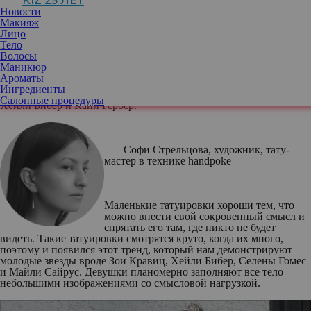
KIZ 25 ЛЕТ
Новости
Макияж
Лицо
Тело
Волосы
Их не по одному десятку у каждой уважающей себя звезды, и
Маникюр
даже самые крошечные рисунки выполнены филигранно тонко
Ароматы
и красиво. Наш эксперт рассказывает, на что обращать
Ингредиенты
внимание, если хочется быть в тренде и щеголять тату в стиле
Салонные процедуры
Хейли Бибер и Кайи Гербер.
С
офи Стрельцова, художник, тату-
мастер в технике handpoke
Маленькие татуировки хороши тем, что
можно внести свой сокровенный смысл и
спрятать его там, где никто не будет
видеть. Такие татуировки смотрятся круто, когда их много,
поэтому и появился этот тренд, который нам демонстрируют
молодые звезды вроде Зои Кравиц, Хейли Бибер, Селены Гомес
и Майли Сайрус. Девушки планомерно заполняют все тело
небольшими изображениями со смысловой нагрузкой.