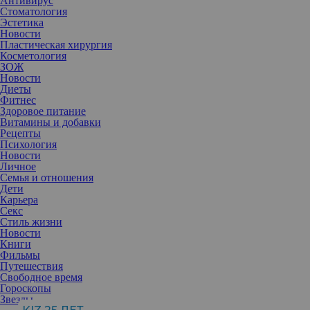
Антивирус
Стоматология
Эстетика
Новости
Пластическая хирургия
Косметология
ЗОЖ
Новости
Диеты
Фитнес
Здоровое питание
Наталья Калашникова, (
@kalashnikovalinline
)
врач-косметолог,
Витамины и добавки
дерматолог, специалист по лазерным технологиям, главный врач
Рецепты
и директор по научной работе
Психология
Новости
Личное
Семья и отношения
Меняется наш возраст и тело, меняются взгляды на мир и на
Дети
себя, меняются условия жизни, и однажды возникает
Карьера
стремление удалить перманентный рисунок, как бы важен и
Секс
дорог он ни был некоторое время назад. Современная
Стиль жизни
косметология предлагает целый арсенал средств, позволяющих
Новости
сделать этот процесс максимально удобным, безопасным и
Книги
безболезненным.
Фильмы
На
Путешествия
острие
Свободное время
Гороскопы
Звезды