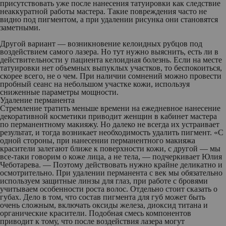
присутствовать уже после нанесения татуировки как следствие
неаккуратной работы мастера. Такие повреждения часто не
видно под пигментом, а при удалении рисунка они становятся
заметными.
Другой вариант — возникновение келоидных рубцов под
воздействием самого лазера. Но тут нужно выяснить, есть ли в
действительности у пациента келоидная болезнь. Если на месте
татуировки нет объемных выпуклых участков, то беспокоиться,
скорее всего, не о чем. При наличии сомнений можно провести
пробный сеанс на небольшом участке кожи, используя
сниженные параметры мощности.
Удаление перманента
Стремление тратить меньше времени на ежедневное нанесение
декоративной косметики приводит женщин в кабинет мастера
по перманентному макияжу. Но далеко не всегда их устраивает
результат, и тогда возникает необходимость удалить пигмент. «С
одной стороны, при нанесении перманентного макияжа
красители залегают ближе к поверхности кожи, с другой — мы
все-таки говорим о коже лица, а не тела, — подчеркивает Юлия
Чеботарева. — Поэтому действовать нужно крайне деликатно и
осмотрительно. При удалении перманента с век мы обязательно
используем защитные линзы для глаз, при работе с бровями
учитываем особенности роста волос. Отдельно стоит сказать о
губах. Дело в том, что состав пигмента для губ может быть
очень сложным, включать оксиды железа, диоксид титана и
органические красители. Подобная смесь компонентов
приводит к тому, что после воздействия лазера могут