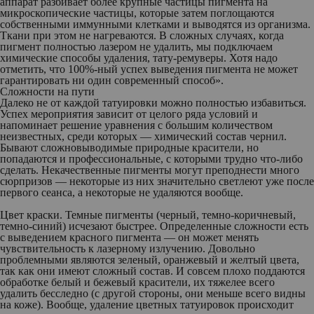
аппарат разбивает более крупные частицы пигмента на
микроскопические частицы, которые затем поглощаются
собственными иммунными клетками и выводятся из организма.
Ткани при этом не нагреваются. В сложных случаях, когда
пигмент полностью лазером не удалить, мы подключаем
химические способы удаления, тату-ремуверы. Хотя надо
отметить, что 100%-ный успех выведения пигмента не может
гарантировать ни один современный способ».
Сложности на пути
Далеко не от каждой татуировки можно полностью избавиться.
Успех мероприятия зависит от целого ряда условий и
напоминает решение уравнения с большим количеством
неизвестных, среди которых —
химический состав чернил
.
Бывают сложновыводимые природные красители, но
попадаются и профессиональные, с которыми трудно что-либо
сделать. Некачественные пигменты могут преподнести много
сюрпризов — некоторые из них значительно светлеют уже после
первого сеанса, а некоторые не удаляются вообще.
Цвет краски
. Темные пигменты (черный, темно-коричневый,
темно-синий) исчезают быстрее. Определенные сложности есть
с выведением красного пигмента — он может менять
чувствительность к лазерному излучению. Довольно
проблемными являются зеленый, оранжевый и желтый цвета,
так как они имеют сложный состав. И совсем плохо поддаются
обработке белый и бежевый красители, их тяжелее всего
удалить бесследно (с другой стороны, они меньше всего видны
на коже). Вообще, удаление цветных татуировок происходит