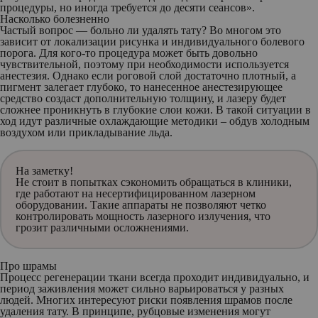
процедуры, но иногда требуется до десяти сеансов».
Насколько болезненно
Частый вопрос — больно ли удалять тату? Во многом это
зависит от локализации рисунка и индивидуального болевого
порога. Для кого-то процедура может быть довольно
чувствительной, поэтому при необходимости используется
анестезия. Однако если роговой слой достаточно плотный, а
пигмент залегает глубоко, то нанесенное анестезирующее
средство создаст дополнительную толщину, и лазеру будет
сложнее проникнуть в глубокие слои кожи. В такой ситуации в
ход идут различные охлаждающие методики – обдув холодным
воздухом или прикладывание льда.
На
заметку!
Не стоит в попытках сэкономить обращаться в клиники,
где работают на несертифицированном лазерном
оборудовании. Такие аппараты не позволяют четко
контролировать мощность лазерного излучения, что
грозит различными осложнениями.
Про шрамы
Процесс регенерации ткани всегда проходит индивидуально, и
период заживления может сильно варьироваться у разных
людей. Многих интересуют риски появления шрамов после
удаления тату. В принципе, рубцовые изменения могут