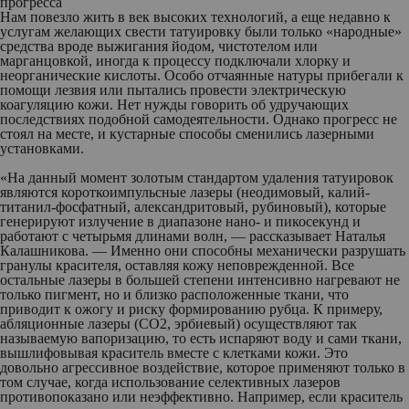
прогресса
Нам повезло жить в век высоких технологий, а еще недавно к
услугам желающих свести татуировку были только «народные»
средства вроде выжигания йодом, чистотелом или
марганцовкой, иногда к процессу подключали хлорку и
неорганические кислоты. Особо отчаянные натуры прибегали к
помощи лезвия или пытались провести электрическую
коагуляцию кожи. Нет нужды говорить об удручающих
последствиях подобной самодеятельности. Однако прогресс не
стоял на месте, и кустарные способы сменились лазерными
установками.
«На данный момент золотым стандартом удаления татуировок
являются короткоимпульсные лазеры (неодимовый, калий-
титанил-фосфатный, александритовый, рубиновый), которые
генерируют излучение в диапазоне нано- и пикосекунд и
работают с четырьмя длинами волн, — рассказывает Наталья
Калашникова. — Именно они способны механически разрушать
гранулы красителя, оставляя кожу неповрежденной. Все
остальные лазеры в большей степени интенсивно нагревают не
только пигмент, но и близко расположенные ткани, что
приводит к ожогу и риску формированию рубца. К примеру,
абляционные лазеры (СО2, эрбиевый) осуществляют так
называемую вапоризацию, то есть испаряют воду и сами ткани,
вышлифовывая краситель вместе с клетками кожи. Это
довольно агрессивное воздействие, которое применяют только в
том случае, когда использование селективных лазеров
противопоказано или неэффективно. Например, если краситель