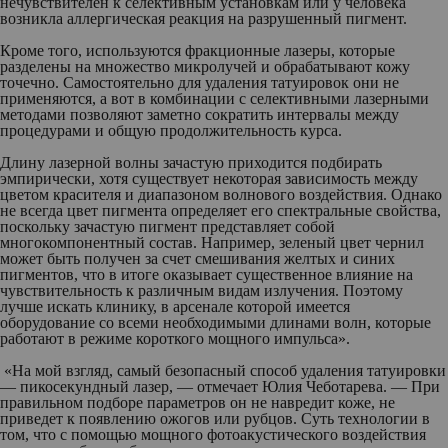
нечувствителен к селективным установкам или у человека
возникла аллергическая реакция на разрушенный пигмент.
Кроме того, используются фракционные лазеры, которые
разделены на множество микролучей и обрабатывают кожу
точечно. Самостоятельно для удаления татуировок они не
применяются, а вот в комбинации с селективными лазерными
методами позволяют заметно сократить интервалы между
процедурами и общую продолжительность курса.
Длину лазерной волны зачастую приходится подбирать
эмпирически, хотя существует некоторая зависимость между
цветом красителя и диапазоном волнового воздействия. Однако
не всегда цвет пигмента определяет его спектральные свойства,
поскольку зачастую пигмент представляет собой
многокомпонентный состав. Например, зеленый цвет чернил
может быть получен за счет смешивания желтых и синих
пигментов, что в итоге оказывает существенное влияние на
чувствительность к различным видам излучения. Поэтому
лучше искать клинику, в арсенале которой имеется
оборудование со всеми необходимыми длинами волн, которые
работают в режиме короткого мощного импульса».
«На мой взгляд, самый безопасный способ удаления татуировки
— пикосекундный лазер, — отмечает Юлия Чеботарева. — При
правильном подборе параметров он не навредит коже, не
приведет к появлению ожогов или рубцов. Суть технологии в
том, что с помощью мощного фотоакустического воздействия