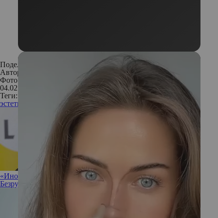
Поделиться:
Автор:
Мария Кучеренко
Фото: Istockphoto
04.02.2020
Теги:
эстетическая медицина
косметика
татуировки
«Иногда полезно разрешить себе ничего не делать»: Ирина
Безрукова не против прокрастинации