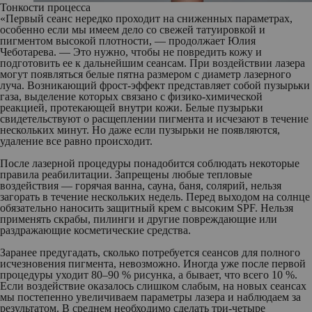
Тонкости процесса
«Первый сеанс нередко проходит на сниженных параметрах,
особенно если мы имеем дело со свежей татуировкой и
пигментом высокой плотности, — продолжает Юлия
Чеботарева. — Это нужно, чтобы не повредить кожу и
подготовить ее к дальнейшим сеансам. При воздействии лазера
могут появляться белые пятна размером с диаметр лазерного
луча. Возникающий фрост-эффект представляет собой пузырьки
газа, выделение которых связано с физико-химической
реакцией, протекающей внутри кожи. Белые пузырьки
свидетельствуют о расщеплении пигмента и исчезают в течение
нескольких минут. Но даже если пузырьки не появляются,
удаление все равно происходит.
После лазерной процедуры понадобится соблюдать некоторые
правила реабилитации. Запрещены любые тепловые
воздействия — горячая ванна, сауна, баня, солярий, нельзя
загорать в течение нескольких недель. Перед выходом на солнце
обязательно наносить защитный крем с высоким SPF. Нельзя
применять скрабы, пилинги и другие повреждающие или
раздражающие косметические средства.
Заранее предугадать, сколько потребуется сеансов для полного
исчезновения пигмента, невозможно. Иногда уже после первой
процедуры уходит 80–90 % рисунка, а бывает, что всего 10 %.
Если воздействие оказалось слишком слабым, на новых сеансах
мы постепенно увеличиваем параметры лазера и наблюдаем за
результатом. В среднем необходимо сделать три-четыре