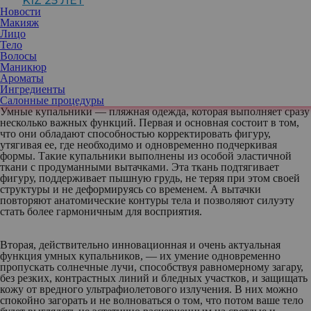
KIZ 25 ЛЕТ
на окружающих. И для этого есть средство!
Новости
Макияж
Лицо
Тело
Волосы
Наверное, вам уже приходилось слышать об умных
Маникюр
купальниках, например, RoDaSoleil. Но в чем именно
Ароматы
заключаются их необычные возможности?
Ингредиенты
Салонные процедуры
Умные купальники — пляжная одежда, которая выполняет сразу
несколько важных функций. Первая и основная состоит в том,
что они обладают способностью корректировать фигуру,
утягивая ее, где необходимо и одновременно подчеркивая
формы. Такие купальники выполнены из особой эластичной
ткани с продуманными вытачками. Эта ткань подтягивает
фигуру, поддерживает пышную грудь, не теряя при этом своей
структуры и не деформируясь со временем. А вытачки
повторяют анатомические контуры тела и позволяют силуэту
стать более гармоничным для восприятия.
Вторая, действительно инновационная и очень актуальная
функция умных купальников, — их умение одновременно
пропускать солнечные лучи, способствуя равномерному загару,
без резких, контрастных линий и бледных участков, и защищать
кожу от вредного ультрафиолетового излучения. В них можно
спокойно загорать и не волноваться о том, что потом ваше тело