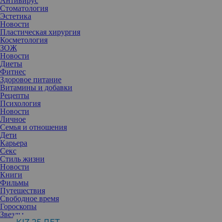
Антивирус
Стоматология
Эстетика
Новости
Пластическая хирургия
Косметология
ЗОЖ
Новости
Диеты
Фитнес
Здоровое питание
Витамины и добавки
Рецепты
Психология
Новости
Личное
Семья и отношения
Дети
Карьера
Секс
Стиль жизни
Новости
Книги
Фильмы
Путешествия
Свободное время
Купальный сезон в разгаре, и, конечно, всем хочется выглядеть
Гороскопы
на пляже уверенно и привлекательно, не прятаться за парео или
Звезды
полотенцем, загорать и купаться без лишних мыслей и оглядки