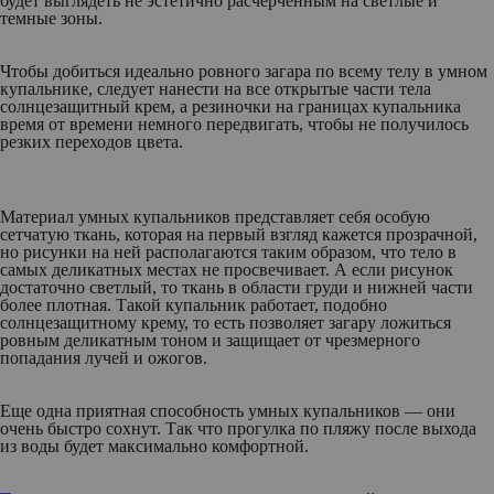
будет выглядеть не эстетично расчерченным на светлые и
темные зоны.
Чтобы добиться идеально ровного загара по всему телу в умном
купальнике, следует нанести на все открытые части тела
солнцезащитный крем, а резиночки на границах купальника
время от времени немного передвигать, чтобы не получилось
резких переходов цвета.
Материал умных купальников представляет себя особую
сетчатую ткань, которая на первый взгляд кажется прозрачной,
но рисунки на ней располагаются таким образом, что тело в
самых деликатных местах не просвечивает. А если рисунок
достаточно светлый, то ткань в области груди и нижней части
более плотная. Такой купальник работает, подобно
солнцезащитному крему, то есть позволяет загару ложиться
ровным деликатным тоном и защищает от чрезмерного
попадания лучей и ожогов.
Еще одна приятная способность умных купальников — они
очень быстро сохнут. Так что прогулка по пляжу после выхода
из воды будет максимально комфортной.