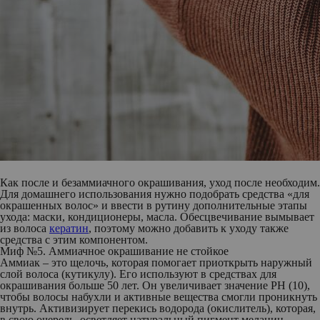
Как после и безаммиачного окрашивания, уход после необходим.
Для домашнего использования нужно подобрать средства «для
окрашенных волос» и ввести в рутину дополнительные этапы
ухода: маски, кондиционеры, масла. Обесцвечивание вымывает
из волоса
кератин
, поэтому можно добавить к уходу также
средства с этим компонентом.
Миф №5. Аммиачное окрашивание не стойкое
Аммиак – это щелочь, которая помогает приоткрыть наружный
слой волоса (кутикулу). Его используют в средствах для
окрашивания больше 50 лет. Он увеличивает значение PH (10),
чтобы волосы набухли и активные вещества смогли проникнуть
внутрь. Активизирует перекись водорода (окислитель), которая,
в свою очередь, осветляет натуральный пигмент меланин,