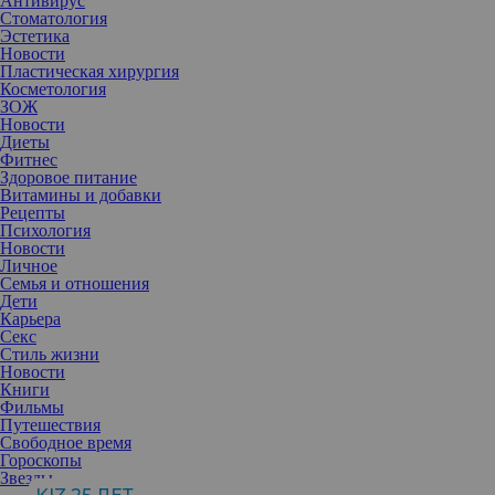
Антивирус
Стоматология
Эстетика
Новости
Пластическая хирургия
Косметология
ЗОЖ
Новости
Диеты
Фитнес
Здоровое питание
Витамины и добавки
Рецепты
Психология
Новости
Личное
Семья и отношения
Дети
Карьера
Секс
Стиль жизни
Новости
Книги
Фильмы
Многие боятся делать такое окрашивание, потому что считают
Путешествия
его вредным, нестойким и устаревшим. Мы попросили
Свободное время
технолога опровергнуть эту информацию с помощью
Гороскопы
исследований и практического опыта.
Звезды
Миф №1. Аммиак вредит здоровью