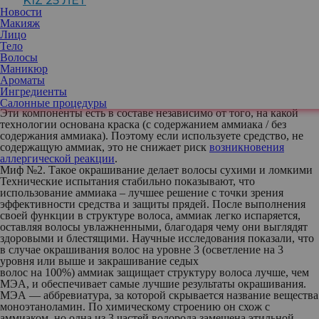
KIZ 25 ЛЕТ
У компонента несправедливо плохая репутация, в том числе из-
Новости
за сильного запаха. На самом деле химическое вещество,
Макияж
заменяющее его, может быть более вредным для волос, даже
Лицо
несмотря на то, что оно не пахнет. Это было научно доказано в
Тело
ходе испытаний, и эти исследования были подтверждены
Волосы
Институтом трихологии.
Маникюр
Ароматы
Основной ингредиент, вызывающий аллергическую реакцию на
Ингредиенты
краску, – парафенилендиамин (pPD)/пара-тоуолдиамин (pTD).
Салонные процедуры
Эти компоненты есть в составе независимо от того, на какой
технологии основана краска (с содержанием аммиака / без
содержания аммиака). Поэтому если используете средство, не
содержащую аммиак, это не снижает риск
возникновения
аллергической реакции
.
Миф №2. Такое окрашивание делает волосы сухими и ломкими
Технические испытания стабильно показывают, что
использование аммиака – лучшее решение с точки зрения
эффективности средства и защиты прядей. После выполнения
своей функции в структуре волоса, аммиак легко испаряется,
оставляя волосы увлажненными, благодаря чему они выглядят
здоровыми и блестящими. Научные исследования показали, что
в случае окрашивания волос на уровне 3 (осветление на 3
уровня или выше и закрашивание седых
волос на 100%) аммиак защищает структуру волоса лучше, чем
МЭА, и обеспечивает самые лучшие результаты окрашивания.
МЭА — аббревиатура, за которой скрывается название вещества
моноэтаноламин. По химическому строению он схож с
аммиаком, но одна из 3 частей водорода замещена этильной