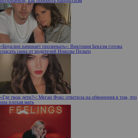
Водонаевой, как побороть нарциссизм
«Бруклин начинает прозревать»: Виктория Бекхэм готова
спасать сына от родителей Николы Пельтц
«Где твои дети?»: Меган Фокс ответила на обвинения в том, что
она плохая мать