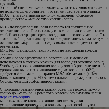
группой.
Этиловый спирт утяжеляет молекулу, поэтому моноэтаноламин
не испаряется, что означает, что вы не чувствуете его запаха.
МЭА – альтернативный щелочой компонент. Основное
преимущество – «менее химический» запах.
МЭА подходит больше, если не требуется значительное
осветление волос. Его используют в сочетании с окислителем
слабой концентрации, средство держат на волосах меньше. Это
– отличный вариант для простого окрашивания, когда не нужно
осветление, закрашивание седых волос и долговременные
результаты.
Миф №3. С помощью такой краски нельзя сделать волосы
светлее
Аммиак более эффективен в осветлении. Именно он
используется в стойких красках для волос для оттенков блонд.
Чтобы добиться окрашивания волос уровня 3 (осветление на 3
уровня или выше и закрашивание седых волос на 100%),
требуется большая концентрация МЭА (без аммиака). Чем
больше концентрация МЭА, тем сильнее повреждаются волосы.
Отсюда меньшая эффективность краски.
С помощью безаммиачной краски осветлить волосы можно
только до 4-х тонов. Кроме того, краской без аммиака нельзя
перекрыть седину
.
Миф №4. После такого окрашивания нельзя делать
ухаживающие процедуры, а волосам нужен особый уход