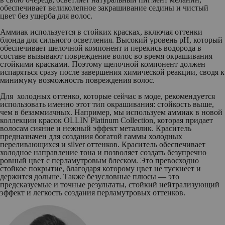
обеспечивает великолепное закрашивание седины и чистый
цвет без ущерба для волос.
Аммиак используется в стойких красках, включая оттенки
блонда для сильного осветления. Высокий уровень pH, который
обеспечивает щелочной компонент и перекись водорода в
составе вызывают повреждение волос во время окрашивания
стойкими красками. Поэтому щелочной компонент должен
испаряться сразу после завершения химической реакции, сводя к
минимуму возможность повреждения волос.
Для холодных оттенко, которые сейчас в моде, рекомендуется
использовать именно этот тип окрашивания: стойкость выше,
чем в безаммиачных. Например, мы используем аммиак в новой
коллекции красок OLLIN Platinum Collection, которая придает
волосам сияние и нежный эффект металлик. Краситель
предназначен для создания богатой гаммы холодных
переливающихся и silver оттенков. Краситель обеспечивает
холодное направление тона и позволяет создать безупречно
ровный цвет с перламутровым блеском. Это превосходно
стойкое покрытие, благодаря которому цвет не тускнеет и
держится дольше. Также безусловные плюсы — это
предсказуемые и точные результаты, стойкий нейтрализующий
эффект и легкость создания перламутровых оттенков.