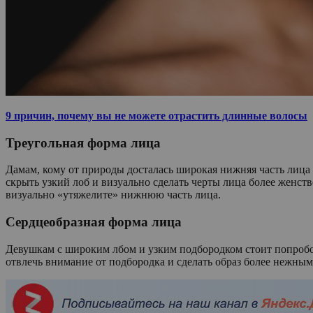
9 причин, почему вы не можете отрастить длинные волосы
Треугольная форма лица
Дамам, кому от природы досталась широкая нижняя часть лица и
скрыть узкий лоб и визуально сделать черты лица более женст
визуально «утяжелите» нижнюю часть лица.
Сердцеобразная форма лица
Девушкам с широким лбом и узким подбородком стоит попробова
отвлечь внимание от подбородка и сделать образ более нежным