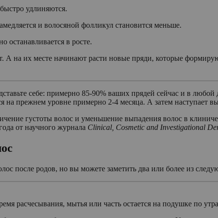
 быстро удлиняются.
 замедляется и волосяной фолликул становится меньше.
но останавливается в росте.
. А на их месте начинают расти новые пряди, которые формирую
едставьте себе: примерно 85-90% ваших прядей сейчас и в любой 
ся на прежнем уровне примерно 2-4 месяца. А затем наступает в
еличение густоты волос и уменьшение выпадения волос в клин
года от научного журнала
Clinical, Cosmetic and Investigational D
лос
лос после родов, но вы можете заметить два или более из след
емя расчесывания, мытья или часть остается на подушке по утр