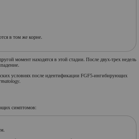
тся в том же корне.
другой момент находятся в этой стадии. После двух-трех недель
ыпадение.
ических условиях после идентификации FGF5-ингибирующих
ermatology
.
ующих симптомов:
ам.