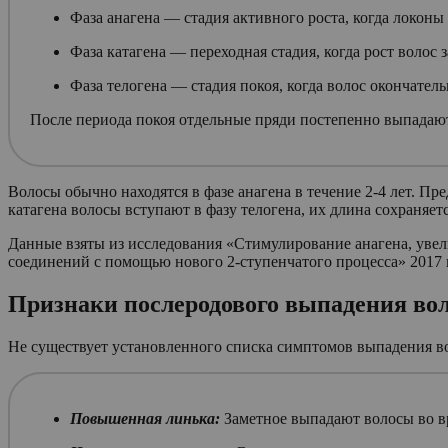
Фаза анагена — стадия активного роста, когда локоны
Фаза катагена — переходная стадия, когда рост волос
Фаза телогена — стадия покоя, когда волос окончатель
После периода покоя отдельные пряди постепенно выпадают
Волосы обычно находятся в фазе анагена в течение 2-4 лет. Пр
катагена волосы вступают в фазу телогена, их длина сохраняет
Данные взяты из исследования «Стимулирование анагена, ув
соединений с помощью нового 2-ступенчатого процесса» 2017 
Признаки послеродового выпадения во
Не существует установленного списка симптомов выпадения во
Повышенная линька:
Заметное выпадают волосы во вр