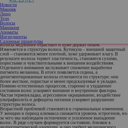
KIZ 25 ЛЕТ
Анна Горобинская
, врач-трихолог клиники
Новости
«Доктор волос»
Макияж
Лицо
Почему волосы стареют
Тело
Уже после 30-35 лет начинает снижаться
Волосы
активность волосяных фолликулов.
Маникюр
Каждый новый волос становится тоньше
Ароматы
предыдущего – этот процесс называется миниатюризацией.
Ингредиенты
Одновременно сокращается фаза активного роста, из-за чего
Салонные процедуры
волосы медленнее отрастают и хуже держат объем.
Изменяется и структура волоса. Кутикула – внешний защитный
слой – становится менее плотной, хуже удерживает влагу. В
результате волосы теряют эластичность, становятся сухими,
пористыми и чувствительными к внешним воздействиям.
Отдельного внимания заслуживает снижение выработки
пигмента меланина. В итоге появляется седина, а
депигментированные волосы отличаются по структуре: они
более жесткие, пористые и менее предсказуемые в укладке.
Помимо естественных процессов, старение и ухудшение
состояния волос ускоряют внешние и внутренние факторы.
Частая термоукладка, агрессивное окрашивание, воздействие
ультрафиолета и дефициты питания ускоряют разрушение
структуры волоса.
Возрастной проблемой становятся и гормональные изменения.
У женщин в период климакса снижается уровень эстрогенов, из-
за чего мы наблюдаем истончение и усиленное выпадение
волос. В ряде случаев формируется состояние, близкое к
андрогенетической алопеции, и оно требует медицинского