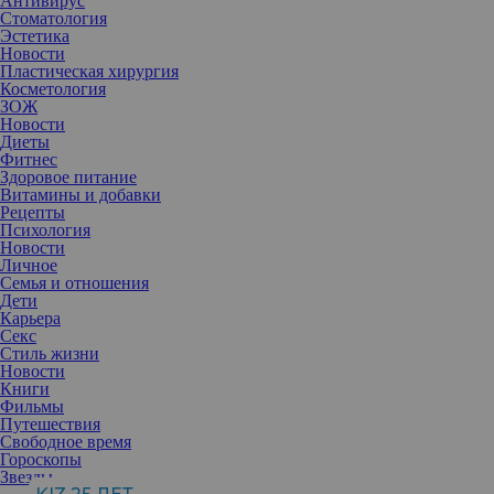
Антивирус
Стоматология
Эстетика
Новости
Пластическая хирургия
Косметология
ЗОЖ
Новости
Диеты
Фитнес
Здоровое питание
Витамины и добавки
Рецепты
Психология
Новости
Личное
Семья и отношения
Дети
Карьера
Секс
С возрастом волосы седеют, редеют, становятся сухими,
Стиль жизни
ломкими, теряют блеск, не отрастают на нужную длину.
Новости
Старение нельзя остановить, но это не означает, что следует
Книги
просто опустить руки и смириться. Возраст – это всего лишь
Фильмы
повод, чтобы изменить тактику ухода за волосами. Как именно?
Путешествия
Свободное время
Гороскопы
Звезды