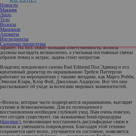
KIZ 25 ЛЕТ
Новости
Макияж
Лицо
Образ на красной дорожке должен быть безупречным.
Тело
Мероприятия, на которые собирается «тусовка», своего рода —
Волосы
ярмарка тщеславия, где все тщательно изучают всех. Прическа,
Маникюр
макияж, наряд, аксессуары — стилисты по одежде и волосам,
Ароматы
make up artist работают не покладая рук. Голливуд ставит
Ингредиенты
особенно высокую планку. Парикмахеры начинают подготовку
Салонные процедуры
заранее. На них лежит большая ответственность: волосы
должны выглядеть великолепно, а учитывая постоянные смены
образов певиц и актрис, задача стоит непростая.
Владелец лондонского салона Paul Edmond Пол Эдмонд и его
креативный директор по окрашиванию Трейси Паттерсон
работают на мероприятиях с такими звездами, как Марго Робби,
Эмилия Кларк, Клэр Фой, Джиллиан Андерсон. Вот что они
рассказывают об уходе за волосами мировых знаменитостей.
«Волосы, которые часто подвергаются окрашиванию, выглядят
сухими и безжизненными. Для их полноценного
восстановления необходим глубокий уход. Нам очень повезло,
что сегодня существуют, так называемые bond-процедуры
(
бондинг
), позволяющие восстановить дисульфидные связи в
волосах и уменьшить повреждения. Благодаря этой технике
сохраняется цвет волос, улучшается их состояние, появляется