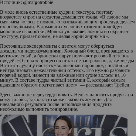
Источник: @margotrobbie
В моде вновь естественные кудри и текстура, поэтому
возрастает спрос на средства домашнего ухода. «В салоне мы
смягчаем волосы с помощью разглаживающих процедур, делаем
их послушными. В домашних условиях отлично подойдут
молочные сыворотки. Молоко увлажняет локоны и сохраняет
текстуру, придает объем, не делая корни жирными».
Постоянные эксперименты с цветом могут обернуться
досадными недоразумениями. Холодный блонд превращается в
мутно-зеленый, а брюнетки вдруг получают розовый оттенок
прядей. «От таких процессов никто не застрахован, даже звезды.
На этот случай у нас есть «волшебный порошок», способный
нейтрализовать нежелательный оттенок. Его нужно разбавить
горячей водой, нанести на влажные или сухие волосы на 10
минут. В составе пудры чистый витамин С, который самым
щадящим образом подтягивает цвет», — рассказывает Трейси.
Здесь важно не переусердствовать. Нельзя наносить продукт на
кожу головы, так как это может вызвать жжение. Для
идеального результата после использования продукта
необходимо выполнить тонирование.