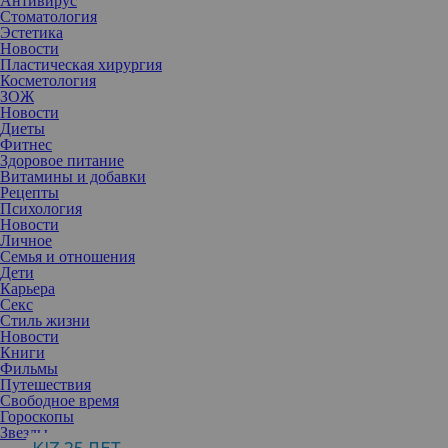
Антивирус
Стоматология
Эстетика
Новости
Пластическая хирургия
Косметология
ЗОЖ
Новости
Диеты
Фитнес
Здоровое питание
Витамины и добавки
Рецепты
Психология
Новости
Личное
Семья и отношения
Дети
Карьера
Секс
Звездные стилисты раскрывают секреты ухода за волосами.
Стиль жизни
Новости
Книги
Фильмы
Алина Ярцева, стилист, амбассадор
Путешествия
бренда I love my hair, Ginko
Свободное время
Гороскопы
Звезды