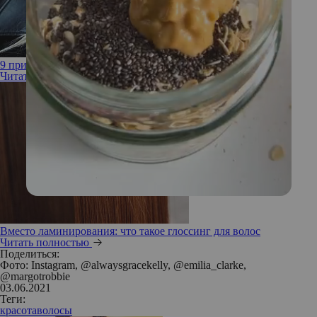
9 причин, почему вы не можете отрастить длинные волосы
Читать полностью
Вместо ламинирования: что такое глоссинг для волос
Читать полностью
Поделиться:
Фото: Instagram, @alwaysgracekelly, @emilia_clarke,
@margotrobbie
03.06.2021
Теги:
красота
волосы