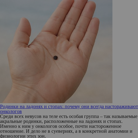
Родинки на ладонях и стопах: почему они всегда настораживают
онкологов
Среди всех невусов на теле есть особая группа – так называемые
акральные родинки, расположенные на ладонях и стопах.
Именно к ним у онкологов особое, почти настороженное
отношение. И дело не в суевериях, а в конкретной анатомии и
физиологии этих зон.