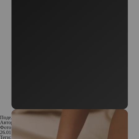
Поделиться:
Автор:
Екатерина Семенова
Фото: Istockphoto
26.01.2020
Теги: