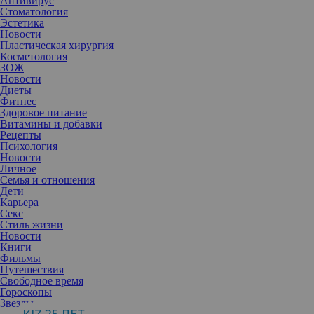
Антивирус
Стоматология
Эстетика
Новости
Пластическая хирургия
Косметология
ЗОЖ
Новости
Диеты
Фитнес
Здоровое питание
Витамины и добавки
Рецепты
Психология
Новости
Личное
Семья и отношения
Дети
Карьера
Секс
Стиль жизни
Новости
Книги
Фильмы
Путешествия
Свободное время
Гороскопы
Американские наноинженеры из Калифорнийского
Звезды
университета развеяли миф о том, что толстые волосы сильнее и