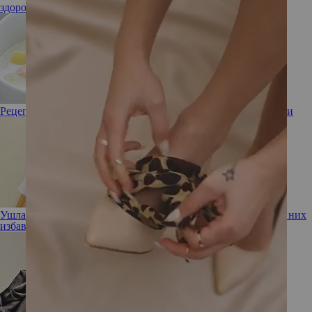
здоровье волос
волосы
тонкие волосы
густые волосы
Рецепт от шефа: финский рыбный суп из лосося со сливками
Ушла эпоха! Девушка-мем с бровями на пол-лба наконец от них
избавилась