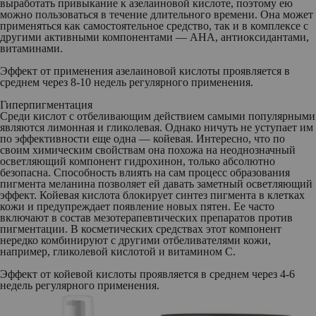
выработать привыкание к азелаиновой кислоте, поэтому ею
можно пользоваться в течение длительного времени. Она может
применяться как самостоятельное средство, так и в комплексе с
другими активными компонентами — AHA, антиоксидантами,
витаминами.
Эффект от применения азелаиновой кислоты проявляется в
среднем через 8-10 недель регулярного применения.
Гиперпигментация
Среди кислот с отбеливающим действием самыми популярными
являются лимонная и гликолевая. Однако ничуть не уступает им
по эффективности еще одна — койевая. Интересно, что по
своим химическим свойствам она похожа на неоднозначный
осветляющий компонент гидрохинон, только абсолютно
безопасна. Способность влиять на сам процесс образования
пигмента меланина позволяет ей давать заметный осветляющий
эффект. Койевая кислота блокирует синтез пигмента в клетках
кожи и предупреждает появление новых пятен. Ее часто
включают в состав мезотерапевтических препаратов против
пигментации. В косметических средствах этот компонент
нередко комбинируют с другими отбеливателями кожи,
например, гликолевой кислотой и витамином С.
Эффект от койевой кислоты проявляется в среднем через 4-6
недель регулярного применения.