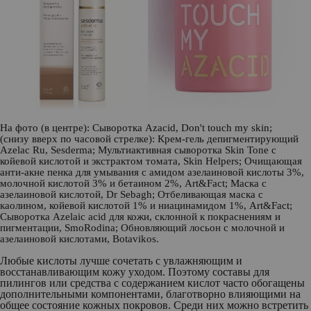
На фото (в центре): Сыворотка Azacid,
Don't touch my skin
;
(снизу вверх по часовой стрелке): Крем-гель депигментирующий
Azelac Ru,
Sesderma
; Мультиактивная сыворотка Skin Tone с
койевой кислотой и экстрактом томата,
Skin Helpers
; Очищающая
анти-акне пенка для умывания с амидом азелаиновой кислоты 3%,
молочной кислотой 3% и бетаином 2%,
Art&Fact
; Маска с
азелаиновой кислотой,
Dr Sebagh
; Отбеливающая маска с
каолином, койевой кислотой 1% и ниацинамидом 1%,
Art&Fact
;
Сыворотка Azelaic acid для кожи, склонной к покраснениям и
пигментации,
SmoRodina
; Обновляющий лосьон с молочной и
азелаиновой кислотами,
Botavikos
.
Любые кислоты лучше сочетать с увлажняющим и
восстанавливающим кожу уходом. Поэтому составы для
пилингов или средства с содержанием кислот часто обогащены
дополнительными компонентами, благотворно влияющими на
общее состояние кожных покровов. Среди них можно встретить