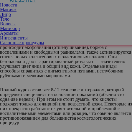
KIZ 25 ЛЕТ
При этом кислот, которые для этого применяются, весьма
Новости
широкий спектр. Оставим в стороне самые популярные и
Макияж
поговорим о тех, которые не на слуху, но тем не менее способны
Лицо
заметно влиять на проблему.
Тело
Волосы
Маникюр
Поверхностные пилинги подразумевают работу с роговым
Ароматы
слоем эпидермиса. Обычно такие средства включают в себя
Ингредиенты
комплекс дополняющих друг друга альфагидрокислот (АНА).
Салонные процедуры
Благодаря им в коже ускоряются обменные процессы,
происходит эксфолиация (отшелушивание), борьба с
воспалениями и свободными радикалами, также активизируется
синтез новых коллагеновых и эластиновых волокон. Они
безопасны и дают гарантированный результат — значительно
улучшают цвет лица и общий вид кожи. Отдельные виды
способны справиться с пигментными пятнами, неглубокими
рубчиками и мелкими морщинами.
Полный курс составляет 8-12 сеансов с интервалом, который
определяет специалист на основании показаний (обычно это
одна-две недели). При этом не стоит думать, что кислоты
подходят только для жирной или возрастной кожи. Некоторые из
них прекрасно работают с чувствительной и проблемной с
воспалительными элементами или розацеа, что обычно является
противопоказанием для большинства косметологических
процедур.