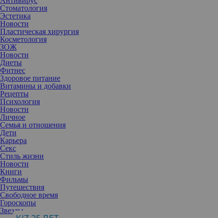
Антивирус
Стоматология
Эстетика
Новости
Пластическая хирургия
Косметология
ЗОЖ
Новости
Диеты
Фитнес
Здоровое питание
Витамины и добавки
Рецепты
Психология
Новости
Личное
Семья и отношения
Дети
Карьера
Секс
Стиль жизни
Новости
Книги
Фильмы
Путешествия
Свободное время
Гороскопы
Поверхностные химические пилинги остаются одной из самых
Звезды
популярных и востребованных косметологических процедур.