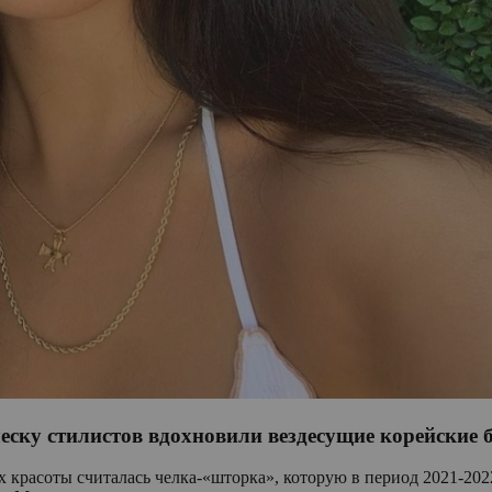
ческу стилистов вдохновили вездесущие корейские 
х красоты считалась челка-«шторка», которую в период 2021-202