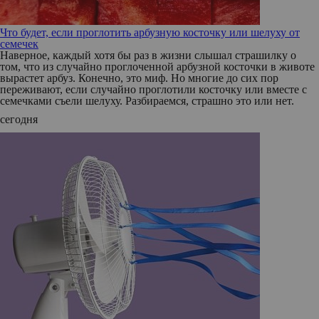
Что будет, если проглотить арбузную косточку или шелуху от
семечек
Наверное, каждый хотя бы раз в жизни слышал страшилку о
том, что из случайно проглоченной арбузной косточки в животе
вырастет арбуз. Конечно, это миф. Но многие до сих пор
переживают, если случайно проглотили косточку или вместе с
семечками съели шелуху. Разбираемся, страшно это или нет.
сегодня