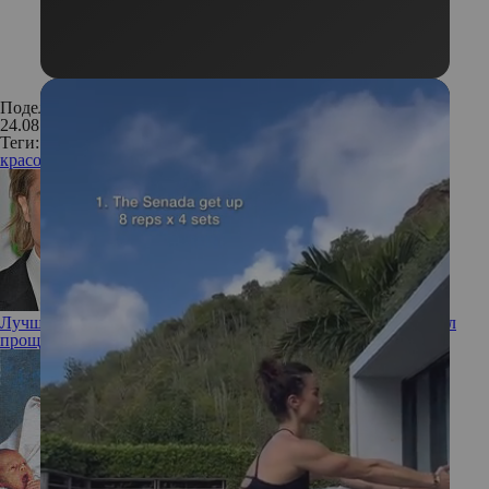
Поделиться:
24.08.2016
Теги:
красота
волосы
уход
уход за волосами
Лучший друг – виноватый бывший: как Брэд Питт заслужил
прощение Дженнифер Энистон, несмотря на новый роман