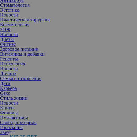
Антивирус
Стоматология
Эстетика
Новости
Пластическая хирургия
Косметология
ЗОЖ
Новости
Диеты
Фитнес
Здоровое питание
Витамины и добавки
Рецепты
Психология
Новости
Личное
Семья и отношения
Дети
Карьера
Секс
Стиль жизни
Новости
Книги
Фильмы
Путешествия
Свободное время
Гороскопы
Зарисовка с натуры
Звезды
В Античную эпоху считалось, что вместе с волосами