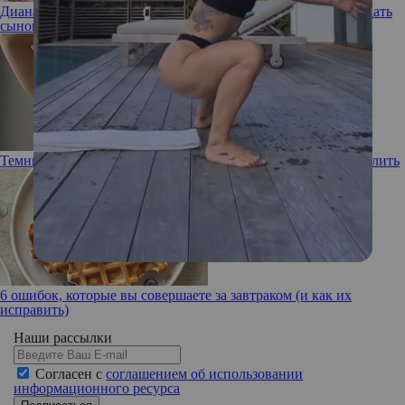
Диана была против: какие «вековые» имена Карл III хотел дать
сыновьям Уильяму и Гарри
Темные впадины: почему подмышки черные и как их осветлить
6 ошибок, которые вы совершаете за завтраком (и как их
исправить)
Наши рассылки
Согласен с
соглашением об использовании
информационного ресурса