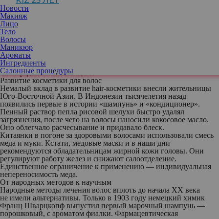
KIZ 25 ЛЕТ
их обладателя покидают сила и здоровье. Поэтому к проблеме
Новости
облысения эллины относились очень серьезно. Для лечения
Макияж
кожи головы они использовали все доступные натуральные
Лицо
средства — начиная от растительных масел и животных жиров и
Тело
заканчивая совсем уж экстравагантными масками. Например,
Волосы
для ускорения роста волос предписывалось… сжечь пчелиный
Маникюр
улей (!), смешать пепел с розовым маслом и ежевечерне втирать
Ароматы
состав в кожу головы. В древнегреческих рецептурах тоников
Ингредиенты
и бальзамов часто фигурировали отвары ореховой скорлупы,
Салонные процедуры
виноградный сок и специи.
Развитие косметики для волос
Немалый вклад в развитие hair-косметики внесли жительницы
Юго-Восточной Азии. В Индонезии тысячелетия назад
появились первые в истории «шампунь» и «кондиционер».
Пенный раствор пепла рисовой шелухи быстро удалял
загрязнения, после чего на волосы наносили кокосовое масло.
Оно облегчало расчесывание и придавало блеск.
Китаянки в погоне за здоровыми волосами использовали смесь
меда и муки. Кстати, медовые маски и в наши дни
рекомендуются обладательницам жирной кожи головы. Они
регулируют работу желез и снижают салоотделение.
Единственное ограничение к применению — индивидуальная
непереносимость меда.
От народных методов к научным
Народные методы лечения волос вплоть до начала XX века
не имели альтернативы. Только в 1903 году немецкий химик
Франц Шварцкопф выпустил первый марочный шампунь —
порошковый, с ароматом фиалки. Фармацевтическая