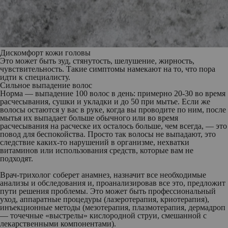
Дискомфорт кожи головы
Это может быть зуд, стянутость, шелушение, жирность,
чувствительность. Такие симптомы намекают на то, что пора
идти к специалисту.
Сильное выпадение волос
Норма — выпадение 100 волос в день: примерно 20-30 во время
расчесывания, сушки и укладки и до 50 при мытье. Если же
волосы остаются у вас в руке, когда вы проводите по ним, после
мытья их выпадает больше обычного или во время
расчесывания на расческе их осталось больше, чем всегда, — это
повод для беспокойства. Просто так волосы не выпадают, это
следствие каких-то нарушений в организме, нехватки
витаминов или использования средств, которые вам не
подходят.
Врач-трихолог соберет анамнез, назначит все необходимые
анализы и обследования и, проанализировав все это, предложит
пути решения проблемы. Это может быть профессиональный
уход, аппаратные процедуры (лазеротерапия, криотерапия),
инъекционные методы (мезотерапия, плазмотерапия, дермадроп
— точечные «выстрелы» кислородной струи, смешанной с
лекарственными компонентами).