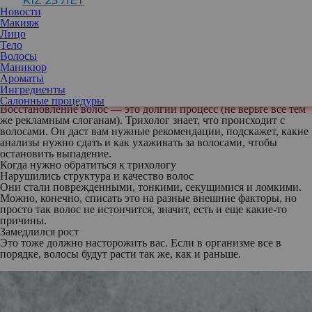
KIZ 25 ЛЕТ
голове. Но не нужно забывать, что эти продукты — не
Новости
лекарственные средства, и в критической ситуации стоит
Макияж
обратиться к врачу.
Лицо
Тело
Случаи бывают разные, и вполне возможно, если у вас
Волосы
выпадают волосы и их качество в целом стало хуже, дело уже не
Маникюр
в уходовых средствах. Нужно проверить, каких витаминов и
Ароматы
микроэлементов вам не хватает, что из продуктов можно
Ингредиенты
добавить в рацион.
Салонные процедуры
Восстановление волос — это долгий процесс (не верьте все тем
же рекламным слоганам). Трихолог знает, что происходит с
волосами. Он даст вам нужные рекомендации, подскажет, какие
анализы нужно сдать и как ухаживать за волосами, чтобы
остановить выпадение.
Когда нужно обратиться к трихологу
Нарушились структура и качество волос
Они стали поврежденными, тонкими, секущимися и ломкими.
Можно, конечно, списать это на разные внешние факторы, но
просто так волос не истончится, значит, есть и еще какие-то
причины.
Замедлился рост
Это тоже должно насторожить вас. Если в организме все в
порядке, волосы будут расти так же, как и раньше.