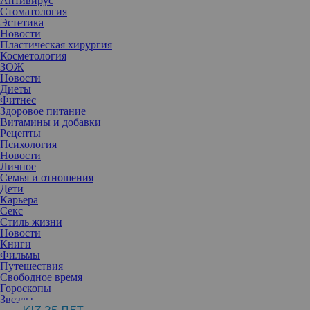
Антивирус
Стоматология
Эстетика
Новости
Пластическая хирургия
Косметология
ЗОЖ
Новости
Диеты
Фитнес
Здоровое питание
Витамины и добавки
Рецепты
Психология
Новости
Личное
Семья и отношения
Дети
Карьера
Секс
Если волос на расческе остается больше, чем обычно,
Стиль жизни
косметические средства перестали помогать, а концы секутся
Новости
уже через месяц после стрижки, стоит бить тревогу и
Книги
записываться к трихологу. Рассказываем, как вам может помочь
Фильмы
врач.
Путешествия
Девушки с роскошными локонами в рекламах ежедневно
Свободное время
говорят о косметических средствах против ломкости,
Гороскопы
выпадения, перхоти, сеченых кончиков и многих других
Звезды
проблем, которые не дают покоя всем, у кого есть волосы на