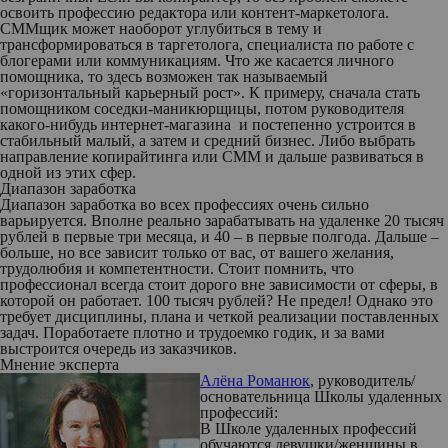
освоить профессию редактора или контент-маркетолога.
СММщик может наоборот углубиться в тему и
трансформироваться в таргетолога, специалиста по работе с
блогерами или коммуникациям. Что же касается личного
помощника, то здесь возможен так называемый
«горизонтальный карьерный рост». К примеру, сначала стать
помощником соседки-маникюрщицы, потом руководителя
какого-нибудь интернет-магазина и постепенно устроится в
стабильный малый, а затем и средний бизнес. Либо выбрать
направление копирайтинга или СММ и дальше развиваться в
одной из этих сфер.
Диапазон заработка
Диапазон заработка во всех профессиях очень сильно
варьируется. Вполне реально зарабатывать на удаленке 20 тысяч
рублей в первые три месяца, и 40 – в первые полгода. Дальше –
больше, но все зависит только от вас, от вашего желания,
трудолюбия и компетентности. Стоит помнить, что
профессионал всегда стоит дорого вне зависимости от сферы, в
которой он работает. 100 тысяч рублей? Не предел! Однако это
требует дисциплины, плана и четкой реализации поставленных
задач. Поработаете плотно и трудоемко годик, и за вами
выстроится очередь из заказчиков.
Мнение эксперта
Алёна Романюк
, руководитель/
основательница Школы удаленных
профессий:
В Школе удаленных профессий
обучаются девушки/женщины в