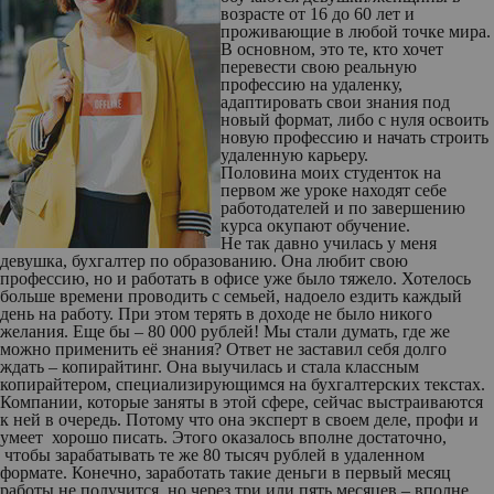
возрасте от 16 до 60 лет и
проживающие в любой точке мира.
В основном, это те, кто хочет
перевести свою реальную
профессию на удаленку,
адаптировать свои знания под
новый формат, либо с нуля освоить
новую профессию и начать строить
удаленную карьеру.
Половина моих студенток на
первом же уроке находят себе
работодателей и по завершению
курса окупают обучение.
Не так давно училась у меня
девушка, бухгалтер по образованию. Она любит свою
профессию, но и работать в офисе уже было тяжело. Хотелось
больше времени проводить с семьей, надоело ездить каждый
день на работу. При этом терять в доходе не было никого
желания. Еще бы – 80 000 рублей! Мы стали думать, где же
можно применить её знания? Ответ не заставил себя долго
ждать – копирайтинг. Она выучилась и стала классным
копирайтером, специализирующимся на бухгалтерских текстах.
Компании, которые заняты в этой сфере, сейчас выстраиваются
к ней в очередь. Потому что она эксперт в своем деле, профи и
умеет хорошо писать. Этого оказалось вполне достаточно,
чтобы зарабатывать те же 80 тысяч рублей в удаленном
формате. Конечно, заработать такие деньги в первый месяц
работы не получится, но через три или пять месяцев – вполне