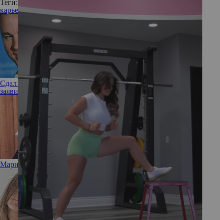
Теги:
карьера
удаленная работа
работа
Сдал назад: в разгар романа с Зои Кравиц Ченнинг Татум
заявил, что не готов снова жениться
Марион Котийяр стала мамой во второй раз