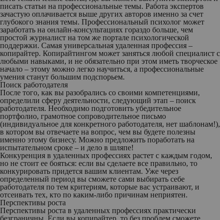
писать статьи на профессиональные темы. Работа экспертов
зачастую оплачивается выше других авторов именно за счет
глубокого знания темы. Профессиональный психолог может
заработать на онлайн-консультациях гораздо больше, чем
простой журналист на том же портале психологической
поддержки. Самая универсальная удаленная профессия –
копирайтер. Копирайтингом может заняться любой специалист с
любыми навыками, и не обязательно при этом иметь творческое
начало – этому можно легко научиться, а профессиональные
умения станут большим подспорьем.
Поиск работодателя
После того, как вы разобрались со своими компетенциями,
определили сферу деятельности, следующий этап – поиск
работодателя. Необходимо подготовить убедительное
портфолио, грамотное сопроводительное письмо
(индивидуальное для конкретного работодателя, нет шаблонам!),
в котором вы отвечаете на вопрос, чем вы будете полезны
именно этому бизнесу. Можно предложить поработать на
испытательном сроке – и дело в шляпе!
Конкуренция в удаленных профессиях растет с каждым годом,
но не стоит ее бояться: если вы сделаете все правильно, то
конкурировать придется вашим клиентам. Уже через
определенный период вы сможете сами выбирать себе
работодателя по тем критериям, которые вас устраивают, и
отсеивать тех, кто по каким-либо причинам неприятен.
Перспективы роста
Перспективы роста в удаленных профессиях практически
безграничны. Если вы копирайтер, то без проблем сможете