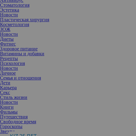
Антивирус
Стоматология
Эстетика
Новости
Пластическая хирургия
Косметология
ЗОЖ
Новости
Диеты
Фитнес
Здоровое питание
Витамины и добавки
Рецепты
Психология
Новости
Личное
Семья и отношения
Дети
Карьера
Секс
Стиль жизни
Новости
Книги
Фильмы
Путешествия
Свободное время
Гороскопы
Удаленная работа – это такая форма занятости, при которой
Звезды
специалист выполняет ряд задач на расстоянии при помощи