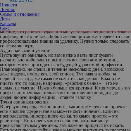
KIZ 25 ЛЕТ
сети Интернет. Например, СММ-специалист, копирайтер,
Новости
дизайнер, программист и др. Такие специалисты зарабатывают
Личное
от 20 до 150 тысяч рублей в месяц. Эта работа обладает рядом
Семья и отношения
преимуществ: свободный график, отсутствие дресс-кода,
Дети
начальников, душного офиса, возможность увеличивать
Карьера
заработок, больше уделять время семье, детям, спорту. Бытует
Секс
мнение, что работать удаленно могут только специалисты узкого
профиля, но это не так. Любой желающий может перевести свои
профессиональные знания на удаленку. Нужно только следовать
советам эксперта.
Аудит навыков и умений
Пусть звучит банально, но вам нужно взять лист бумаги
(желательно побольше) и выписать все свои компетенции,
которые могут пригодиться в будущей удаленной профессии.
Планомерно, не спеша, в течение нескольких дней, возможно
даже недели, пополнять свой список. Тут важна любая на
первый взгляд даже самая незначительная деталь. Важно не
писать что-то общее, например, «работник банка» – это не
навык, не умение. Нужно больше конкретики! К примеру, вы по
профессии преподаватель и умеете доходчиво доводить до
людей любую информацию – ставьте галочку!
Точки соприкосновения
В первую очередь, нужно понять, какие коммерческие проекты
есть в вашей сфере и где вы можете быть полезны. Если вы
преподаватель иностранного языка, то самое простое – это
репетитор. Есть очень много сервисов, которые могут
предоставлять вам учеников, вам даже не придется их искать.
Есть тематические сайты, где вы можете выступить экспертом и