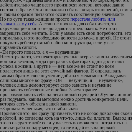
обойдусь», «Да зачем мне это» и подобные. Что характерно, это
действительно чаще всего произносят матери, которые давно
состоят в браке. Они положили себя на алтарь отношений, семьи
и таким образом пытаются осознать собственную значимость.
Но по сути такая женщина просто
перестала любить или
уважать саму себя
. А если не просить для себя ничего, то
окружающие просто не догадаются предложить. Не стоит
запрещать себе мечтать. Если у мамы есть свои потребности, это
нормально, и это необходимо донести до мужа и детей. Не стоит
покупать ребенку пятый набор конструктора, если у вас
порвались сапоги.
«Ей просто повезло, а я — неудачница»
Несмотря на то, что некоторые ученые всерьез заняты изучением
вопроса везения, когда при равных факторах одни достигают
успеха в жизни, а другие — нет, все же не стоит во всем
полагаться лишь на этот случайный фактор. И оправдывать
таким образом свое неумение добиться желаемого. Вкладывая
слишком многое во фразу «Он — везунчик, я — неудачник»,
человек лишь демонстрирует свою зависть и неумение
признавать собственные ошибки. Зачем заранее
программировать себя на негативный сценарий? Лучше лишний
раз подумать, каким методом можно достичь конкретной цели,
которая есть у объекта вашей зависти.
«Зарплата маленькая, зато стабильная»
Произнося это, вы сразу признаете, что не особо довольны своей
работой, но согласны хоть на что-то, лишь бы платили. Вывод из
этого следует такой: если у вас есть возможность потратить на
поиски работы пару месяцев, то не кидайтесь на первый