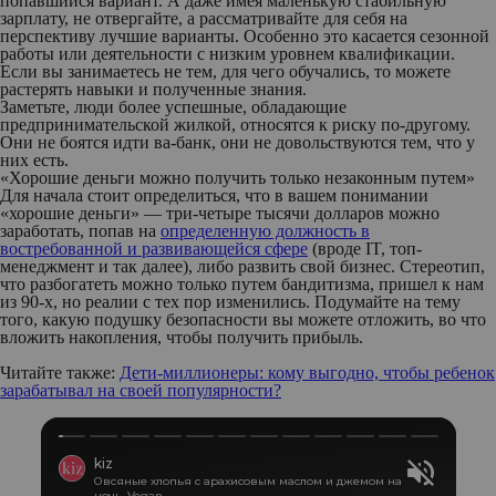
попавшийся вариант. А даже имея маленькую стабильную
зарплату, не отвергайте, а рассматривайте для себя на
перспективу лучшие варианты. Особенно это касается сезонной
работы или деятельности с низким уровнем квалификации.
Если вы занимаетесь не тем, для чего обучались, то можете
растерять навыки и полученные знания.
Заметьте, люди более успешные, обладающие
предпринимательской жилкой, относятся к риску по-другому.
Они не боятся идти ва-банк, они не довольствуются тем, что у
них есть.
«Хорошие деньги можно получить только незаконным путем»
Для начала стоит определиться, что в вашем понимании
«хорошие деньги» — три-четыре тысячи долларов можно
заработать, попав на
определенную должность в
востребованной и развивающейся сфере
(вроде IT, топ-
менеджмент и так далее), либо развить свой бизнес. Стереотип,
что разбогатеть можно только путем бандитизма, пришел к нам
из 90-х, но реалии с тех пор изменились. Подумайте на тему
того, какую подушку безопасности вы можете отложить, во что
вложить накопления, чтобы получить прибыль.
Читайте также:
Дети-миллионеры: кому выгодно, чтобы ребенок
зарабатывал на своей популярности?