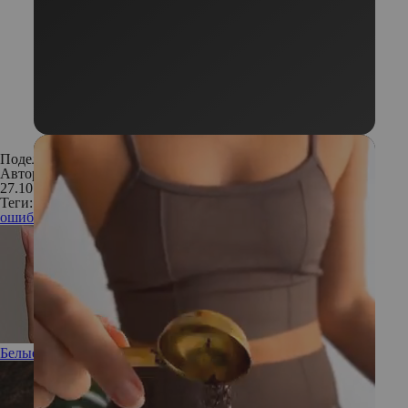
Поделиться:
Автор:
Анастасия Кошелкина
27.10.2019
Теги:
ошибки мышления
успех
психология неудачника
Белые пятна на ногтях: откуда они берутся и опасны ли?