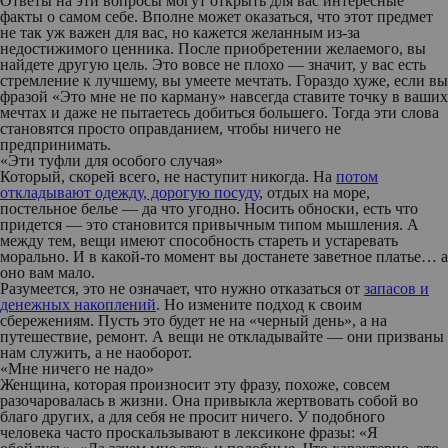
Ответы на эти вопросы могут открыть для вас интересные
факты о самом себе. Вполне может оказаться, что этот предмет
не так уж важен для вас, но кажется желанным из-за
недостижимого ценника. После приобретении желаемого, вы
найдете другую цель. Это вовсе не плохо — значит, у вас есть
стремление к лучшему, вы умеете мечтать. Гораздо хуже, если вы
фразой «Это мне не по карману» навсегда ставите точку в ваших
мечтах и даже не пытаетесь добиться большего. Тогда эти слова
становятся просто оправданием, чтобы ничего не
предпринимать.
«Эти туфли для особого случая»
Который, скорей всего, не наступит никогда. На
потом
откладывают одежду, дорогую посуду
, отдых на море,
постельное белье — да что угодно. Носить обноски, есть что
придется — это становится привычным типом мышления. А
между тем, вещи имеют способность стареть и устаревать
морально. И в какой-то момент вы достанете заветное платье… а
оно вам мало.
Разумеется, это не означает, что нужно отказаться от
запасов и
денежных накоплений
. Но измените подход к своим
сбережениям. Пусть это будет не на «черный день», а на
путешествие, ремонт. А вещи не откладывайте — они призваны
нам служить, а не наоборот.
«Мне ничего не надо»
Женщина, которая произносит эту фразу, похоже, совсем
разочаровалась в жизни. Она привыкла жертвовать собой во
благо других, а для себя не просит ничего. У подобного
человека часто проскальзывают в лексиконе фразы: «Я