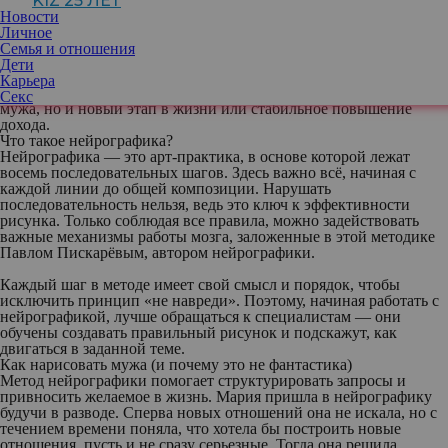
KIZ 25 ЛЕТ
Новости
Личное
Семья и отношения
Не удивляйтесь, но рисование — это не
Дети
только арт-терапия. С помощью особой
Карьера
методики нейрографики можно «нарисовать» себе не только
Секс
мужа, но и новый этап в жизни или стабильное повышение
дохода.
Что такое нейрографика?
Нейрографика
— это арт-практика, в основе которой лежат
восемь последовательных шагов. Здесь важно всё, начиная с
каждой линии до общей композиции. Нарушать
последовательность нельзя, ведь это ключ к эффективности
рисунка. Только соблюдая все правила, можно задействовать
важные механизмы работы мозга, заложенные в этой методике
Павлом Пискарёвым, автором нейрографики.
Каждый шаг в методе имеет свой смысл и порядок, чтобы
исключить принцип «не навреди». Поэтому, начиная работать с
нейрографикой, лучше обращаться к специалистам — они
обучены создавать правильный рисунок и подскажут, как
двигаться в заданной теме.
Как нарисовать мужа (и почему это не фантастика)
Метод нейрографики помогает структурировать запросы и
привносить желаемое в жизнь. Мария пришла в нейрографику
будучи в разводе. Сперва новых отношений она не искала, но с
течением времени поняла, что хотела бы построить новые
отношения, пусть и не сразу серьезные. Тогда она решила