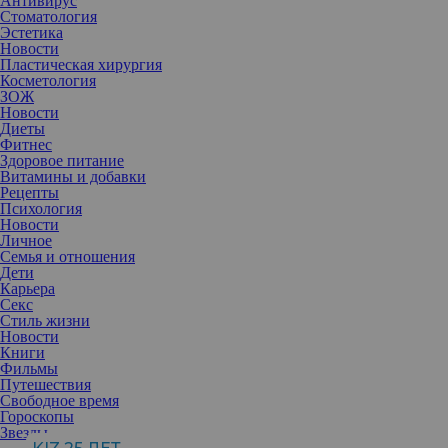
Антивирус
Стоматология
Эстетика
Новости
Пластическая хирургия
Косметология
ЗОЖ
Новости
Диеты
Фитнес
Здоровое питание
Витамины и добавки
Рецепты
Психология
Новости
Личное
Семья и отношения
Дети
Карьера
Секс
Поговорим о том, как можно создать желаемые изменения в
Стиль жизни
жизни с помощью нейрографики — метода, который работает не
Новости
только с эмоциями, но и с мечтами, отношениями и даже
Книги
финансами.
Фильмы
Путешествия
Свободное время
Гороскопы
Мария Пьянкова
, сертифицированный
Звезды
специалист нейрографики