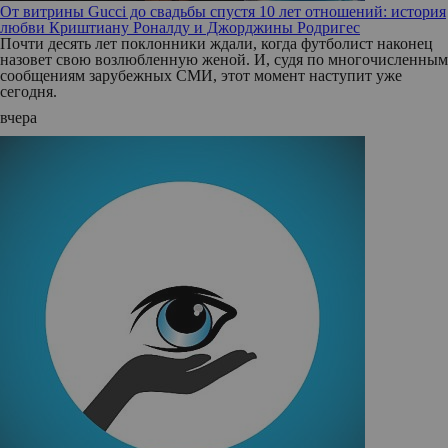
От витрины Gucci до свадьбы спустя 10 лет отношений: история
любви Криштиану Роналду и Джорджины Родригес
Почти десять лет поклонники ждали, когда футболист наконец
назовет свою возлюбленную женой. И, судя по многочисленным
сообщениям зарубежных СМИ, этот момент наступит уже
сегодня.
вчера