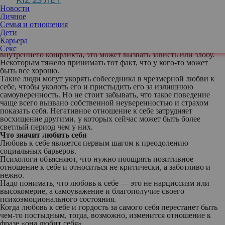
KIZ 25 ЛЕТ
способностях. Настоящую личность, как говорят, красит
Новости
скромность, а не хвастовство своими успехами. Поэтому фраза
Личное
«она любит себя» вызывает негативные ассоциации.
Семья и отношения
Неуверенность в себе
Дети
Когда человек с комплексами и неуверенностью сталкивается с
Карьера
тем, кто находится в гармонии с самим собой и не страдает от
Секс
внутреннего конфликта, это может вызвать зависть или злобу.
Некоторым тяжело принимать тот факт, что у кого-то может
быть все хорошо.
Такие люди могут укорять собеседника в чрезмерной любви к
себе, чтобы уколоть его и пристыдить его за излишнюю
самоуверенность. Но не стоит забывать, что такое поведение
чаще всего вызвано собственной неуверенностью и страхом
показать себя. Негативное отношение к себе затрудняет
восхищение другими, у которых сейчас может быть более
светлый период чем у них.
Что значит любить себя
Любовь к себе является первым шагом к преодолению
социальных барьеров.
Психологи объясняют, что нужно поощрять позитивное
отношение к себе и относиться не критически, а заботливо и
нежно.
Надо понимать, что любовь к себе — это не нарциссизм или
высокомерие, а самоуважение и благополучие своего
психоэмоционального состояния.
Когда любовь к себе и гордость за самого себя перестанет быть
чем-то постыдным, тогда, возможно, изменится отношение к
фразе «она любит себя».