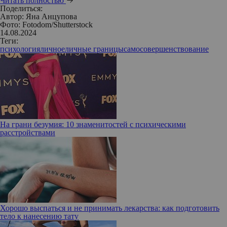
Читать полностью
Поделиться:
Автор:
Яна Анцупова
Фото: Fotodom/Shutterstock
14.08.2024
Теги:
психология
личное
личные границы
самосовершенствование
На грани безумия: 10 знаменитостей с психическими
расстройствами
Хорошо выспаться и не принимать лекарства: как подготовить
тело к нанесению тату