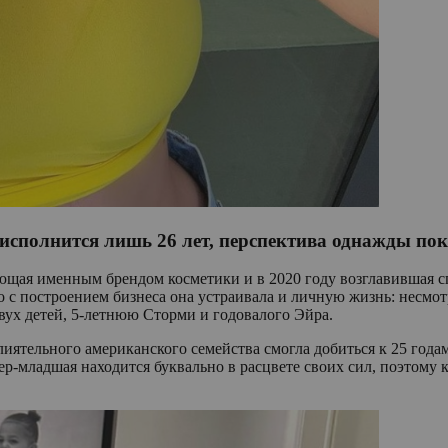
ей исполнится лишь 26 лет, перспектива однажды п
щая именным брендом косметики и в 2020 году возглавившая сп
о с построением бизнеса она устраивала и личную жизнь: несмо
вух детей, 5-летнюю Сторми и годовалого Эйра.
иятельного американского семейства смогла добиться к 25 годам
ер-младшая находится буквально в расцвете своих сил, поэтому 