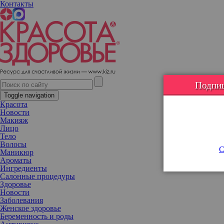
Контакты
Мысли о суициде: норма или повод обратиться к
психотерапевту
Подпиш
Toggle navigation
Красота
Новости
Макияж
Лицо
Тело
Волосы
С
Маникюр
Ароматы
Ингредиенты
Салонные процедуры
Здоровье
Новости
Заболевания
Женское здоровье
Беременность и роды