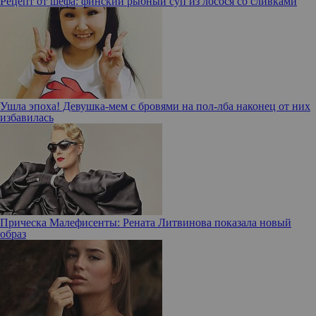
Рецепт от шефа: финский рыбный суп из лосося со сливками
Ушла эпоха! Девушка-мем с бровями на пол-лба наконец от них
избавилась
Прическа Малефисенты: Рената Литвинова показала новый
образ