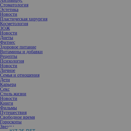
Антивирус
Стоматология
Эстетика
Новости
Пластическая хирургия
Косметология
ЗОЖ
Новости
Диеты
Фитнес
Здоровое питание
Витамины и добавки
Рецепты
Психология
Новости
Личное
Семья и отношения
Дети
Карьера
Секс
Стиль жизни
Новости
Книги
Фильмы
Путешествия
Такие мысли появляются у людей чаще, чем вы думаете. И это
Свободное время
совсем не значит, что они ненормальные. Но это – тревожный
Гороскопы
звоночек, который нельзя игнорировать. Рассказываем, что
Звезды
делать, если они появлись у вас или ваших близких.