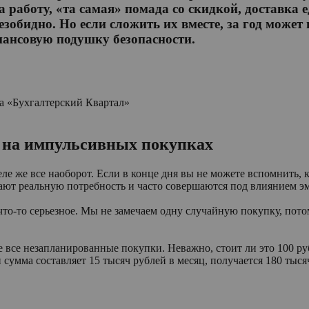
на работу, «та самая» помада со скидкой, доставка
зобидно. Но если сложить их вместе, за год може
инансовую подушку безопасности.
та «Бухгалтерский Квартал»
е на импульсивных покупках
е же все наоборот. Если в конце дня вы не можете вспомнить, ку
ают реальную потребность и часто совершаются под влиянием э
что-то серьезное. Мы не замечаем одну случайную покупку, пот
 все незапланированные покупки. Неважно, стоит ли это 100 руб
и сумма составляет 15 тысяч рублей в месяц, получается 180 тыся