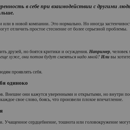
еренность в себе при взаимодействии с другими 
льше.
ли в новой компании. Это нормально. Но иногда застенчивость
гут отличить простое стеснение от более серьезной проблемы.
ить друзей, но боятся критики и осуждения.
Например
, человек
 еще хуже, они потом будут смеяться надо мной?
Или
вы хотит
юдям проявлять себя.
ебя одиноко
ов. Внешне они кажутся уверенными и открытыми, но внутри пос
аждое свое слово, боясь, что произвели плохое впечатление.
я
и. Учащенное сердцебиение, тошнота или головокружение могут