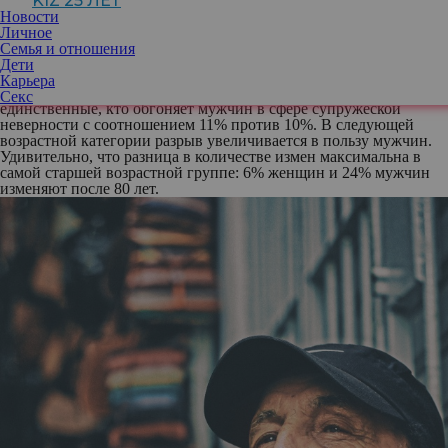
KIZ 25 ЛЕТ
1981 по 1996 годы). Но дело не в том, что молодые люди
Новости
изменяют меньше. Просто в этой группе девушки решили
Личное
потягаться с мужчинами и их в конечном итоге превзойти.
Семья и отношения
Согласно опросу, количество измен увеличивается с возрастом
Дети
как у мужчин, так и у женщин. По информации, собранной в
Карьера
ходе Общего социального опроса, женщины-миллениалы —
Секс
единственные, кто обгоняет мужчин в сфере супружеской
неверности с соотношением 11% против 10%. В следующей
возрастной категории разрыв увеличивается в пользу мужчин.
Удивительно, что разница в количестве измен максимальна в
самой старшей возрастной группе: 6% женщин и 24% мужчин
изменяют после 80 лет.