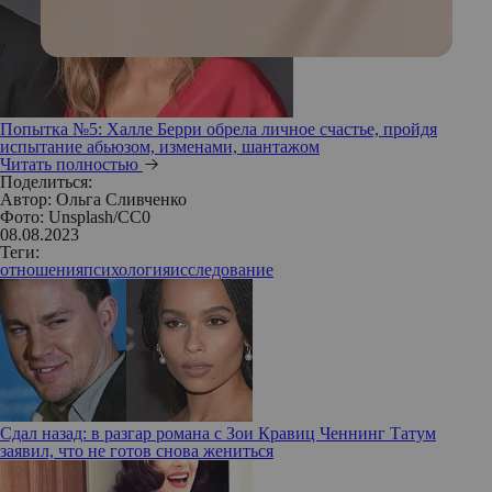
Попытка №5: Халле Берри обрела личное счастье, пройдя
испытание абьюзом, изменами, шантажом
Читать полностью
Поделиться:
Автор:
Ольга Сливченко
Фото: Unsplash/СС0
08.08.2023
Теги:
отношения
психология
исследование
Сдал назад: в разгар романа с Зои Кравиц Ченнинг Татум
заявил, что не готов снова жениться