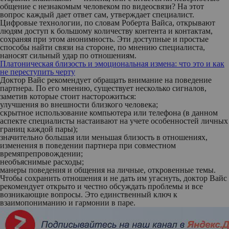
общение с незнакомым человеком по видеосвязи? На этот
вопрос каждый дает ответ сам, утверждает специалист.
Цифровые технологии, по словам Роберта Вайса, открывают
людям доступ к большому количеству контента и контактам,
сохраняя при этом анонимность. Эти доступные и простые
способы найти связи на стороне, по мнению специалиста,
наносят сильный удар по отношениям.
Платоническая близость и эмоциональная измена: что это и как
не переступить черту
Доктор Вайс рекомендует обращать внимание на поведение
партнера. По его мнению, существует несколько сигналов,
заметив которые стоит насторожиться:
улучшения во внешности близкого человека;
скрытное использование компьютера или телефона (в данном
аспекте специалисты настаивают на учете особенностей личных
границ каждой пары);
значительно большая или меньшая близость в отношениях,
изменения в поведении партнера при совместном
времяпрепровождении;
необъяснимые расходы;
манеры поведения и общения на личные, откровенные темы.
Чтобы сохранить отношения и не дать им угаснуть, доктор Вайс
рекомендует открыто и честно обсуждать проблемы и все
возникающие вопросы. Это единственный ключ к
взаимопониманию и гармонии в паре.