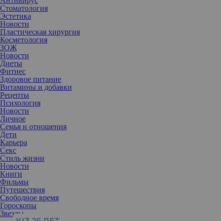
Антивирус
Стоматология
Эстетика
Новости
Пластическая хирургия
Косметология
ЗОЖ
Новости
Диеты
Фитнес
Здоровое питание
Витамины и добавки
Рецепты
Психология
Новости
Личное
Семья и отношения
Дети
Карьера
Секс
Стиль жизни
Что влияет на мужские и женские адюльтеры и какие правила
Новости
диктуют современные реалии — рассказывают ученые.
Книги
Времена меняются, нравы — тоже. Однако мужчины по-
Фильмы
прежнему изменяют чаще, чем женщины, показывают
Путешествия
результаты исследований. Существует лишь одна возрастная
Свободное время
группа, в которой соотношение обратное. Разрыв между
Гороскопы
мужскими и женскими изменами значительно меньше в
Звезды
возрастной группе миллениалов (людей, рожденных в период с