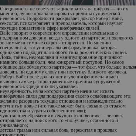
Специалисты не советуют зацикливаться на цифрах — по их
мнению, лучше проанализировать причины супружеской
неверности. Подробности раскрывает доктор Роберт Вайс,
сексолог, психотерапевт и преподаватель, который изучает
текущие показатели в сфере внебрачных связей.
Вайс говорит о современном определении измены как о
подорванном доверии, когда у одного из партнеров появляются
значимые интимные секреты от другого. По мнению
специалиста, это универсальная формулировка, которая
одинаково подходит для любого типа романтических связей.
Ложь, тайны, недомолвки и манипулирование причиняют
намного больше боли, чем конкретный поступок. Но самое
обидное для обманутого партнера — тот факт, что больше нельзя
доверять ни единому слову или поступку близкого человека.
Роберт Вайс после долгих лет изучения феномена измен
выводит самые распространенные причины супружеской
неверности. Среди них он указывает:
неуверенность
, из-за которой партнер начинает искать
внебрачные связи для поддержания своего ослабевающего эго;
желание разорвать текущие отношения и незамедлительно
вступить в новые
(что также может быть связано со страхом
одиночества и утраты собственного «я»);
чувство пренебрежения в текущих отношениях
— человек
отправляется на поиск кого-то «получше», особенного и
уникального;
детская травма или сильная боль
, пережитая в прошлых
отношениях;