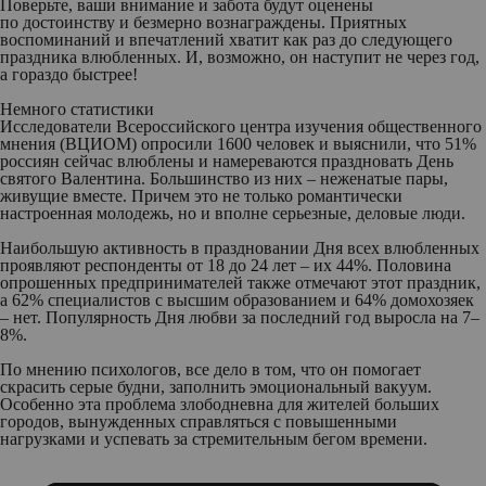
Поверьте, ваши внимание и забота будут оценены
по достоинству и безмерно вознаграждены. Приятных
воспоминаний и впечатлений хватит как раз до следующего
праздника влюбленных. И, возможно, он наступит не через год,
а гораздо быстрее!
Немного статистики
Исследователи Всероссийского центра изучения общественного
мнения (ВЦИОМ) опросили 1600 человек и выяснили, что 51%
россиян сейчас влюблены и намереваются праздновать День
святого Валентина. Большинство из них – неженатые пары,
живущие вместе. Причем это не только романтически
настроенная молодежь, но и вполне серьезные, деловые люди.
Наибольшую активность в праздновании Дня всех влюбленных
проявляют респонденты от 18 до 24 лет – их 44%. Половина
опрошенных предпринимателей также отмечают этот праздник,
а 62% специалистов с высшим образованием и 64% домохозяек
– нет. Популярность Дня любви за последний год выросла на 7–
8%.
По мнению психологов, все дело в том, что он помогает
скрасить серые будни, заполнить эмоциональный вакуум.
Особенно эта проблема злободневна для жителей больших
городов, вынужденных справляться с повышенными
нагрузками и успевать за стремительным бегом времени.