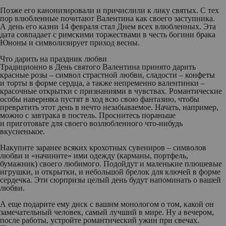
Позже его канонизировали и причислили к лику святых. С тех
пор влюбленные почитают Валентина как своего заступника.
А день его казни 14 февраля стал Днем всех влюбленных. Эта
дата совпадает с римскими торжествами в честь богини брака
Юноны и символизирует приход весны.
Что дарить на праздник любви
Традиционно в День святого Валентина принято дарить
красные розы – символ страстной любви, сладости – конфеты
и торты в форме сердца, а также непременно валентинки –
красочные открытки с признаниями в чувствах. Романтические
особы наверняка пустят в ход всю свою фантазию, чтобы
превратить этот день в нечто незабываемое. Начать, например,
можно с завтрака в постель. Проснитесь пораньше
и приготовьте для своего возлюбленного что-нибудь
вкусненькое.
Накупите заранее всяких крохотных сувениров – символов
любви и «начините» ими одежду (карманы, портфель,
бумажник) своего любимого. Подойдут и маленькие плюшевые
игрушки, и открытки, и небольшой брелок для ключей в форме
сердечка. Эти сюрпризы целый день будут напоминать о вашей
любви.
А еще подарите ему диск с вашим монологом о том, какой он
замечательный человек, самый лучший в мире. Ну а вечером,
после работы, устройте романтический ужин при свечах.