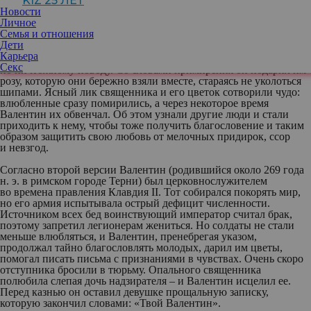
KIZ 25 ЛЕТ
Новости
История праздника: легенды
Личное
Существует легенда: «Много-много лет назад жил-был
Семья и отношения
священник, которого звали Валентин…», – а дальше ее действие
Дети
развивается по-разному. Одна версия гласит, что как-то
Карьера
Валентин встретил влюбленную пару, которая ссорилась
Секс
по ничтожному поводу. Со словами примирения он подарил им
розу, которую они бережно взяли вместе, стараясь не уколоться
шипами. Ясный лик священника и его цветок сотворили чудо:
влюбленные сразу помирились, а через некоторое время
Валентин их обвенчал. Об этом узнали другие люди и стали
приходить к нему, чтобы тоже получить благословение и таким
образом защитить свою любовь от мелочных придирок, ссор
и невзгод.
Согласно второй версии Валентин (родившийся около 269 года
н. э. в римском городе Терни) был церковно­служителем
во времена правления Клавдия II. Тот собирался покорять мир,
но его армия испытывала острый дефицит численности.
Источником всех бед воинствующий император считал брак,
поэтому запретил легионерам жениться. Но солдаты не стали
меньше влюбляться, и Валентин, пренебрегая указом,
продолжал тайно благословлять молодых, дарил им цветы,
помогал писать письма с признаниями в чувствах. Очень скоро
отступника бросили в тюрьму. Опального священника
полюбила слепая дочь надзирателя – и Валентин исцелил ее.
Перед казнью он оставил девушке прощальную записку,
которую закончил словами: «Твой Валентин».