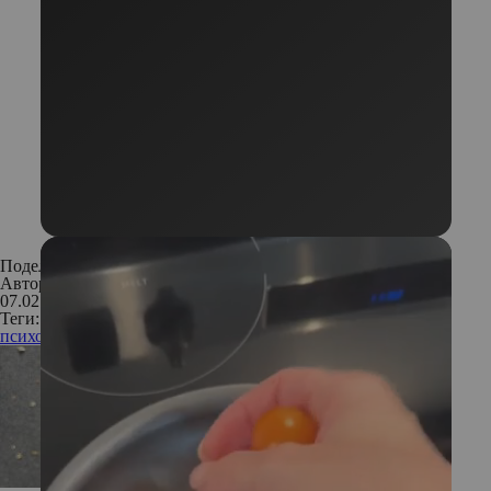
Поделиться:
Автор:
Оксана Долгова
07.02.2007
Теги:
психология
отношения
любовь
день святого Валентина