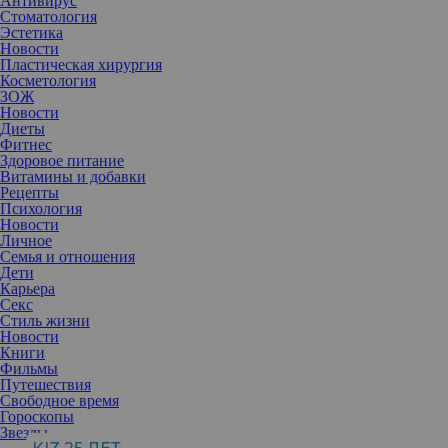
Антивирус
Стоматология
Эстетика
Новости
Пластическая хирургия
Косметология
ЗОЖ
Новости
Диеты
Фитнес
Здоровое питание
Витамины и добавки
Рецепты
Психология
Новости
Личное
Семья и отношения
Дети
Карьера
Секс
Уважение — наиважнейший элемент любых отношений. Если
Стиль жизни
оно исчезает, то это ощущается особо остро. Уважение — это
Новости
позиция одного человека по отношению к другому, по сути, это
Книги
признание достоинств личности. Стало быть, просто так
Фильмы
требовать уважения и настаивать на нем бесполезно, если нет
Путешествия
этих достоинств.
Свободное время
Действительно, уважение можно легко растерять, в парах это
Гороскопы
случается довольно часто. Как мужчина, так и женщина очень
Звезды
остро чувствуют отсутствие этого важного элемента. Более того,