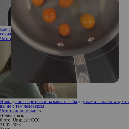
Как ссориться и не расстаться: 10 правил, которые помогут
сохранить отношения
Читать полностью
Никогда не ссоритесь и называете себя друзьями: как понять, что
вы не с тем человеком
Читать полностью
Поделиться:
Фото: Unsplash/СС0
31.05.2023