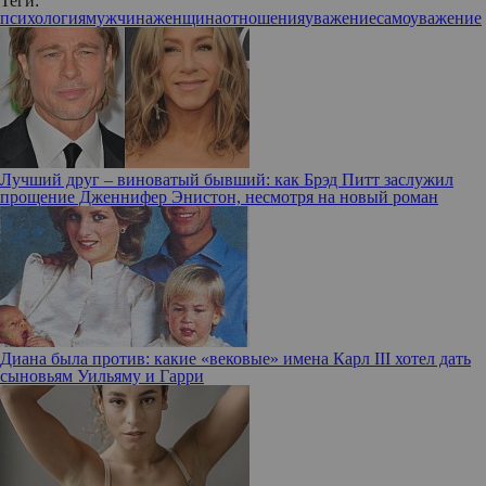
Теги:
психология
мужчина
женщина
отношения
уважение
самоуважение
Лучший друг – виноватый бывший: как Брэд Питт заслужил
прощение Дженнифер Энистон, несмотря на новый роман
Диана была против: какие «вековые» имена Карл III хотел дать
сыновьям Уильяму и Гарри