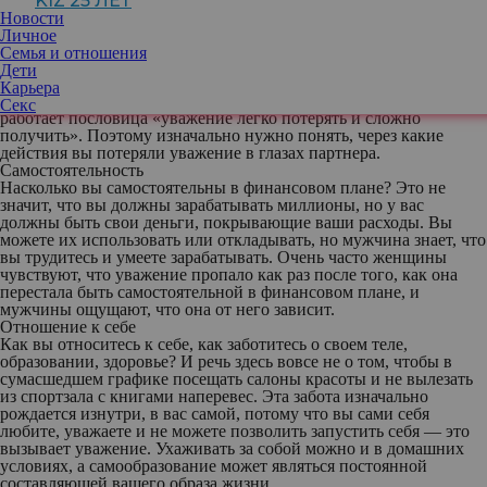
KIZ 25 ЛЕТ
если нет уважения в семье, то все чаще приходится прибегать к
Новости
различного рода манипуляциям и давлению, потому что партнер
Личное
просто не хочет слышать и считаться с вами. Хотя «не хочет» не
Семья и отношения
совсем здесь уместно — у него или у нее просто не хватает
Дети
уважения к вам, — скорее, «не может». Но эту неприятность
Карьера
можно исправить, если восстановить уважение. И здесь отлично
Секс
работает пословица «уважение легко потерять и сложно
получить». Поэтому изначально нужно понять, через какие
действия вы потеряли уважение в глазах партнера.
Самостоятельность
Насколько вы самостоятельны в финансовом плане? Это не
значит, что вы должны зарабатывать миллионы, но у вас
должны быть свои деньги, покрывающие ваши расходы. Вы
можете их использовать или откладывать, но мужчина знает, что
вы трудитесь и умеете зарабатывать. Очень часто женщины
чувствуют, что уважение пропало как раз после того, как она
перестала быть самостоятельной в финансовом плане, и
мужчины ощущают, что она от него зависит.
Отношение к себе
Как вы относитесь к себе, как заботитесь о своем теле,
образовании, здоровье? И речь здесь вовсе не о том, чтобы в
сумасшедшем графике посещать салоны красоты и не вылезать
из спортзала с книгами наперевес. Эта забота изначально
рождается изнутри, в вас самой, потому что вы сами себя
любите, уважаете и не можете позволить запустить себя — это
вызывает уважение. Ухаживать за собой можно и в домашних
условиях, а самообразование может являться постоянной
составляющей вашего образа жизни.