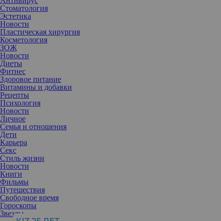
Антивирус
Стоматология
Эстетика
Новости
Пластическая хирургия
Косметология
ЗОЖ
Новости
Диеты
Фитнес
Здоровое питание
Витамины и добавки
Рецепты
Психология
Новости
Личное
Семья и отношения
Дети
Карьера
Секс
В молодости дружба может быть основана на общих
Стиль жизни
интересах и увлечениях. Но что происходит с этими
Новости
отношениями с течением времени?
Книги
Дружба – ценный дар, который сопровождает нас на
Фильмы
протяжении всей жизни. Но ее формы и проявления меняются с
Путешествия
возрастом. Если в юности у нас много приятелей, то с годами
Свободное время
круг общения сужается, а отношения становятся глубже.
Гороскопы
Исследование «Половые различия в социальной
Звезды
направленности на протяжении жизненного цикла человека»