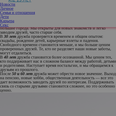
KIZ 25 ЛЕТ
2016 года от журнала
The Royal Society
показало, что после 25
Новости
лет люди начинают терять друзей вплоть до 45 лет. В возрасте с
Личное
45 до 55 лет количество близких, как правило, стабилизируется.
Семья и отношения
Как дружба развивается на протяжении десятилетий
Дети
В
20 лет
дружба строится на общих интересах и переживаниях.
Карьера
Это время студенческих вечеринок, первых работ и переездов в
Секс
большие города. Мы открыты для новых знакомств и легко
заводим друзей, часто старше себя.
В
30 лет
дружба проверяется временем и общим опытом:
свадьбы, рождение детей, карьерные взлеты и падения.
Свободного времени становится меньше, и мы больше ценим
проверенных друзей. Те, кто не разделяет наши новые заботы,
могут отдалиться.
В
40 лет
дружба становится более осознанной. Мы ценим тех,
кто поддерживает нас в сложном балансе между работой, детьми
и родителями. Наступает время ностальгии, и мы обращаемся к
друзьям из прошлого.
После
50 и 60 лет
дружба может обрести новое значение. Выход
на пенсию, новые хобби, общественная деятельность — все это
дает возможность заводить друзей по интересам. Поддерживать
связь со старыми друзьями становится сложнее, но это особенно
ценно.