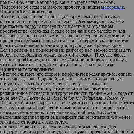
понимание, если, например, ваша подруга стала мамой.
Подробнее об этом вы можете прочесть в нашем
материале
.
Проявляйте творчество
Ищите новые способы проводить время вместе, учитывая
ограничения по времени и интересы.
Например
, вы можете
пригласить подругу прогуляться вместе в виртуальном
пространстве, обсуждая детали ее свидания по телефону или
видеосвязи, пока вы гуляете в парке или торговом центре. Или
предложите ей вместе поработать волонтерами в какой-нибудь
благотворительной организации, пусть даже в разное время.
Если времени на полноценный разговор нет, можно отправлять
короткие сообщения между работой и домом. Простые фразы,
например, «Привет, надеюсь, у тебя хороший день», покажут,
что вы помните о подруге и хотите оставаться на связи.
Принимайте конфликты
Многие считают, что ссоры и конфликты вредят дружбе, однако
это не всегда так. Здоровый конфликт может помочь людям
почувствовать себя ближе друг к другу, — согласно
исследованию «Эмоции, коммуникативные реакции и
реляционные последствия турбулентности границ» 2012 года от
журнала
The International Association for Relationship Research
.
Важно не бояться выражать свои чувства и желания. Если что-то
вызывает дискомфорт, необходимо поднять этот вопрос, чтобы
избежать недомолвок и нерешенных проблем. Возможно,
настоящая крепкая дружба выдержит такие испытания, а менее
значимые отношения закончатся.
С течением жизни дружеские отношения меняются. Для
поддержания и укрепления дружбы нужно проявлять гибкость и