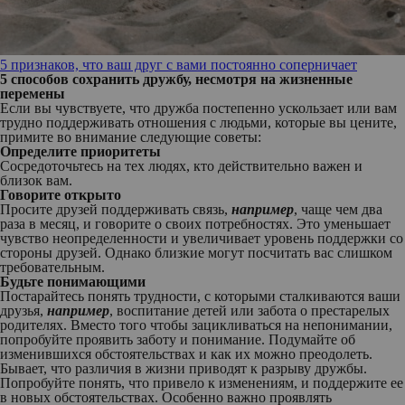
5 признаков, что ваш друг с вами постоянно соперничает
5 способов сохранить дружбу, несмотря на жизненные
перемены
Если вы чувствуете, что дружба постепенно ускользает или вам
трудно поддерживать отношения с людьми, которые вы цените,
примите во внимание следующие советы:
Определите приоритеты
Сосредоточьтесь на тех людях, кто действительно важен и
близок вам.
Говорите открыто
Просите друзей поддерживать связь,
например
, чаще чем два
раза в месяц, и говорите о своих потребностях. Это уменьшает
чувство неопределенности и увеличивает уровень поддержки со
стороны друзей. Однако близкие могут посчитать вас слишком
требовательным.
Будьте понимающими
Постарайтесь понять трудности, с которыми сталкиваются ваши
друзья,
например
, воспитание детей или забота о престарелых
родителях. Вместо того чтобы зацикливаться на непонимании,
попробуйте проявить заботу и понимание. Подумайте об
изменившихся обстоятельствах и как их можно преодолеть.
Бывает, что различия в жизни приводят к разрыву дружбы.
Попробуйте понять, что привело к изменениям, и поддержите ее
в новых обстоятельствах. Особенно важно проявлять