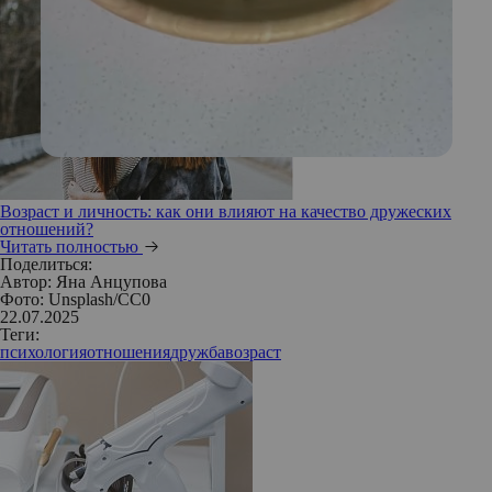
Возраст и личность: как они влияют на качество дружеских
отношений?
Читать полностью
Поделиться:
Автор:
Яна Анцупова
Фото: Unsplash/СС0
22.07.2025
Теги:
психология
отношения
дружба
возраст