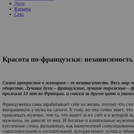
Дети
Карьера
Секс
Красота по-французски: независимость
Самое прекрасное в женщине – ее независимость. Весь мир 
обществе. Лучшие духи – французские, лучшие пирожные – ф
прожила 10 лет во Франции, и совсем за другое ценю и уваж
Француженка сама зарабатывает себе на жизнь, потому что счит
выпрашивать у мужа на сапоги. К тому же она точно знает, чт
привлекать мужчин, чем та, что живет за их счёт и в которой
мужчины, не зависят от них. И богатые и влиятельные мужчин
купленные слова, фальшивые, как вымученный симулированны
самостоятельной и состоятельной, которая может лучше и объе