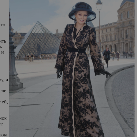
что
ить
ь
 и
у, и
сле
 ей,
нок
ее
укла