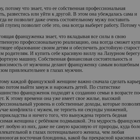
, потому что знает, что ее собственная профессиональная
ь, развестись или уйти к другой. В этом она убеждалась сама и
гда не позволит даже очень состоятельному мужу поставить
й глупец позволит себе это, она всегда выберет работу. Потому 
оящая француженка знает, что вкладывая все силы в свою
ственную профессиональную реализацию, она всегда сможет куп
тящее образование своим детям и обеспечить достойную старост
м родителям. И купить себе красивую виллу на Лазурном берегу
фортную машину. Собственная финансовая состоятельность и
ависимость от мужчины делают француженку самым волшебным
зом привлекательнее в глазах мужчин.
тому каждой французской женщине важно сначала сделать карьер
ко потом выйти замуж и нарожать детей. По статистике
ьшинство француженок подходят к созданию семьи в возрасте по
ет. К этому времени она уже имеет свое жилье, высокий
фессиональный уровень и собственные доходы, которые позволят
учае конфликта с мужем, не терпеть ни секунды унижений,
прикладства и ничего того, что вынуждена терпеть бедная
исимая женщина с ребёнком подмышкой. Эта мудрость француже
ет любую из них, даже не самую красивую от природы, куда бол
лекательной в глазах потенциального жениха, чем любая
ноногая восточная блондинка, какой бы прекрасной красивая к