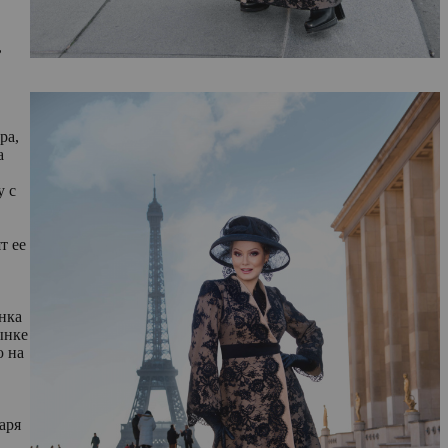
,
ра,
а
у с
т ее
анка
ынке
ю на
аря