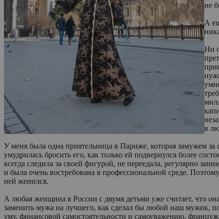
не б
А ещ
ника
Ни о
пре
при
нуж
умн
треб
милл
кап
нез
в л
У меня была одна приятельница в Париже, которая замужем за 
умудрилась бросить его, как только ей подвернулся более сост
всегда следила за своей фигурой, не переедала, регулярно за
и была очень востребована в профессиональной среде. Поэтому 
ней женился.
А любая женщина в России с двумя детьми уже считает, что она
заменить мужа на лучшего, как сделал бы любой наш мужик, по
уму, финансовой самостоятельности и самоуважению, француже