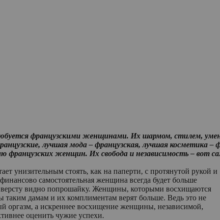
любуется французскими женщинами. Их шармом, стилем, умени
ранцузские, лучшая мода – французская, лучшая косметика – 
аю французских женщин. Их свобода и независимость – вот са
ает унизительным стоять, как на паперти, с протянутой рукой и
о финансово самостоятельная женщина всегда будет больше
 за версту видно попрошайку. Женщины, которыми восхищаются
ы таким дамам и их комплиментам верят больше. Ведь это не
й оргазм, а искреннее восхищение женщины, независимой,
ктивнее оценить чужие успехи.