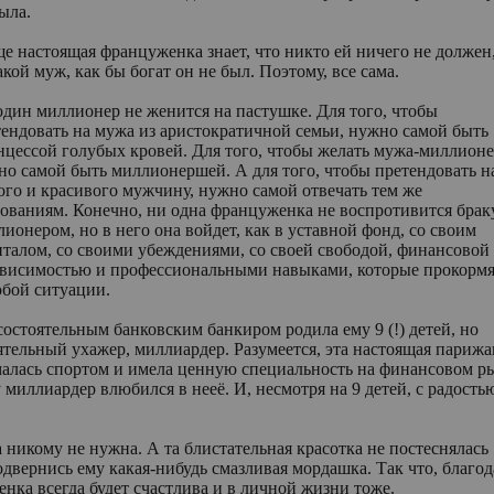
ыла.
е настоящая француженка знает, что никто ей ничего не должен
кой муж, как бы богат он не был. Поэтому, все сама.
дин миллионер не женится на пастушке. Для того, чтобы
тендовать на мужа из аристократичной семьи, нужно самой быть
нцессой голубых кровей. Для того, чтобы желать мужа-миллионе
но самой быть миллионершей. А для того, чтобы претендовать н
ого и красивого мужчину, нужно самой отвечать тем же
ованиям. Конечно, ни одна француженка не воспротивится брак
ионером, но в него она войдет, как в уставной фонд, со своим
италом, со своими убеждениями, со своей свободой, финансовой
ависимостью и профессиональными навыками, которые прокормя
юбой ситуации.
состоятельным банковским банкиром родила ему 9 (!) детей, но
оятельный ухажер, миллиардер. Разумеется, эта настоящая париж
нималась спортом и имела ценную специальность на финансовом р
миллиардер влюбился в нееё. И, несмотря на 9 детей, с радость
 никому не нужна. А та блистательная красотка не постеснялась
двернись ему какая-нибудь смазливая мордашка. Так что, благод
нка всегда будет счастлива и в личной жизни тоже.