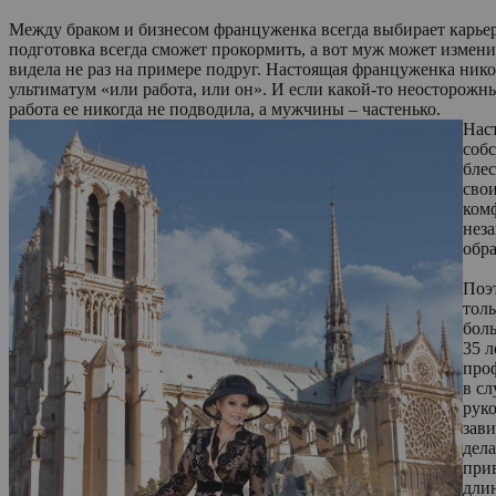
Между браком и бизнесом француженка всегда выбирает карьеру
подготовка всегда сможет прокормить, а вот муж может изменит
видела не раз на примере подруг. Настоящая француженка нико
ультиматум «или работа, или он». И если какой-то неосторожны
работа ее никогда не подводила, а мужчины – частенько.
Наст
соб
блес
свои
ком
нез
обра
Поэ
толь
бол
35 л
про
в сл
руко
зав
дела
прив
длин