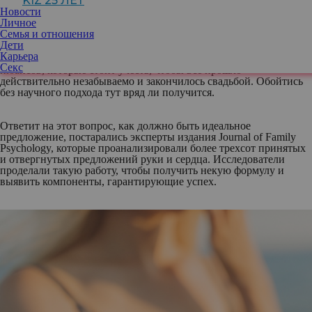
KIZ 25 ЛЕТ
Новости
Личное
Предложение руки и сердца — дело не будничное, часто в
Семья и отношения
жизни не случается. Именно поэтому девушки мечтают, чтобы
Дети
все прошло идеально, а мужчины нервничают, стараясь
Карьера
оправдать ожидания возлюбленных. Существует множество
Секс
нюансов, которые стоит учесть, чтобы все прошло
действительно незабываемо и закончилось свадьбой. Обойтись
без научного подхода тут вряд ли получится.
Ответит на этот вопрос, как должно быть идеальное
предложение, постарались эксперты издания Journal of Family
Psychology, которые проанализировали более трехсот принятых
и отвергнутых предложений руки и сердца. Исследователи
проделали такую работу, чтобы получить некую формулу и
выявить компоненты, гарантирующие успех.