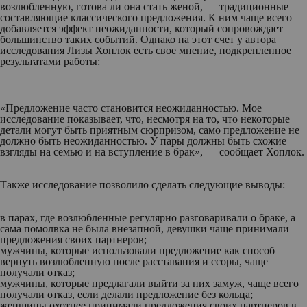
возлюбленную, готова ли она стать женой, — традиционные
составляющие классического предложения. К ним чаще всего
добавляется эффект неожиданности, который сопровождает
большинство таких событий. Однако на этот счет у автора
исследования Лизы Хоплок есть свое мнение, подкрепленное
результатами работы:
«Предложение часто становится неожиданностью. Мое
исследование показывает, что, несмотря на то, что некоторые
детали могут быть приятным сюрпризом, само предложение не
должно быть неожиданностью. У пары должны быть схожие
взгляды на семью и на вступление в брак», — сообщает Хоплок.
Также исследование позволило сделать следующие выводы:
в парах, где возлюбленные регулярно разговаривали о браке, а
сама помолвка не была внезапной, девушки чаще принимали
предложения своих партнеров;
мужчины, которые использовали предложение как способ
вернуть возлюбленную после расставания и ссоры, чаще
получали отказ;
мужчины, которые предлагали выйти за них замуж, чаще всего
получали отказ, если делали предложение без кольца;
женщины охотнее принимали предложения своих партнеров в