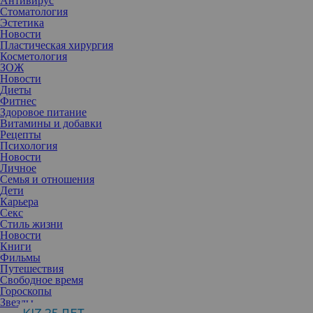
Антивирус
Стоматология
Эстетика
Новости
Пластическая хирургия
Косметология
ЗОЖ
Новости
Диеты
Фитнес
Здоровое питание
Витамины и добавки
Рецепты
Психология
Новости
Личное
Семья и отношения
Дети
Карьера
Секс
Стиль жизни
Новости
Книги
Одни мужчины зовут возлюбленных замуж в уютной домашней
Фильмы
обстановке. Другие организуют романтическое свидание
Путешествия
непременно с полетом на вертолете или на воздушном шаре.
Свободное время
Третьи предпочитают избегать формальностей с коленом и сразу
Гороскопы
приглашают партнершу пройти в ЗАГС. Какой из этих
Звезды
вариантов оптимальный — выяснили ученые.