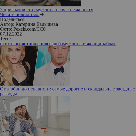
7 признаков, что мужчина на вас не женится
Читать полностью
Поделиться:
Автор:
Катерина Евдышева
Фото: Pexels.com/CC0
07.12.2022
Теги:
психология
отношения
свадьба
мужчина и женщина
брак
От любви до ненависти: самые дорогие и скандальные звездные
разводы