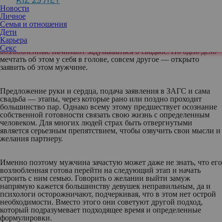
KIZ 25 ЛЕТ
Новости
Личное
Семья и отношения
Дети
Карьера
Со временем отношения выходят на ту стадию, когда
Секс
возлюбленные начинают задумываться о свадьбе. Но одно дело
мечтать об этом у себя в голове, совсем другое — открыто
заявить об этом мужчине.
Предложение руки и сердца, подача заявления в ЗАГС и сама
свадьба — этапы, через которые рано или поздно проходит
большинство пар. Однако всему этому предшествует осознание
собственной готовности связать свою жизнь с определенным
человеком. Для многих людей страх быть отвергнутыми
является серьезным препятствием, чтобы озвучить свои мысли и
желания партнеру.
Именно поэтому мужчина зачастую может даже не знать, что его
возлюбленная готова перейти на следующий этап и начать
строить с ним семью. Говорить о желании выйти замуж
напрямую кажется большинству девушек неправильным, да и
психологи осторожничают, подчеркивая, что в этом нет острой
необходимости. Вместо этого они советуют другой подход,
который подразумевает подходящее время и определенные
формулировки.