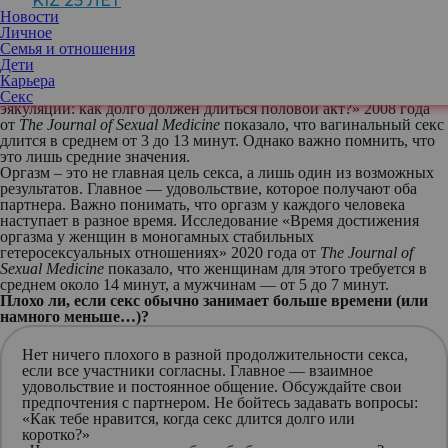
KIZ 25 ЛЕТ
может быть духовная, умственная, эмоциональная и физическая
Новости
близость. Поцелуи, массаж, оральный секс, даже совместный
Личное
душ — все это может входить в сексуальный опыт.
Семья и отношения
Что говорят исследования: сколько должен длиться секс?
Дети
Исследование «Мнение канадских и американских
Карьера
сексопатологов о нормальной и ненормальной задержке
Секс
эякуляции: как долго должен длиться половой акт?» 2008 года
от
The Journal of Sexual Medicine
показало, что вагинальный секс
длится
в среднем от 3 до 13 минут
. Однако важно помнить, что
это лишь средние значения.
Оргазм – это не главная цель секса, а лишь один из возможных
результатов. Главное — удовольствие, которое получают оба
партнера. Важно понимать, что оргазм у каждого человека
наступает в разное время. Исследование «Время достижения
оргазма у женщин в моногамных стабильных
гетеросексуальных отношениях» 2020 года от
The Journal of
Sexual Medicine
показало, что
женщинам для этого требуется в
среднем около 14 минут
, а
мужчинам — от 5 до 7 минут
.
Плохо ли, если секс обычно занимает больше времени (или
намного меньше…)?
Нет ничего плохого в разной продолжительности секса,
если все участники согласны. Главное — взаимное
удовольствие и постоянное общение. Обсуждайте свои
предпочтения с партнером. Не бойтесь задавать вопросы:
«Как тебе нравится, когда секс длится долго или
коротко?»