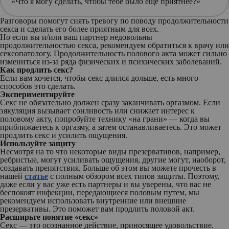
«Что я могу сделать, чтобы тебе было еще приятнее?»
Разговоры помогут снять тревогу по поводу продолжительности
секса и сделать его более приятным для всех.
Но если вы и/или ваш партнер недовольны
продолжительностью секса, рекомендуем обратиться к врачу или
сексопатологу. Продолжительность полового акта может сильно
измениться из-за ряда физических и психических заболеваний.
Как продлить секс?
Если вам хочется, чтобы секс длился дольше, есть много
способов это сделать.
Экспериментируйте
Секс не обязательно должен сразу заканчивать оргазмом. Если
эякуляция вызывает сонливость или снижает интерес к
половому акту, попробуйте технику «на грани» — когда вы
приближаетесь к оргазму, а затем останавливаетесь. Это может
продлить секс и усилить ощущения.
Используйте защиту
Несмотря на то что некоторые виды презервативов, например,
ребристые, могут усиливать ощущения, другие могут, наоборот,
создавать препятствия. Больше об этом вы можете прочесть в
нашей
статье
с полным обзором всех типов защиты. Поэтому,
даже если у вас уже есть партнеры и вы уверены, что вас не
беспокоят инфекции, передающиеся половым путем, мы
рекомендуем использовать внутренние или внешние
презервативы. Это поможет вам продлить половой акт.
Расширьте понятие «секс»
Секс — это осознанное действие, приносящее удовольствие.