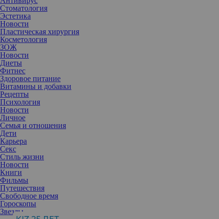
Антивирус
Стоматология
Эстетика
Новости
Пластическая хирургия
Косметология
ЗОЖ
Новости
Диеты
Фитнес
Здоровое питание
Витамины и добавки
Рецепты
Психология
Новости
Личное
Семья и отношения
Дети
Карьера
Секс
Идеальная продолжительность секса — это вопрос, который
Стиль жизни
волнует многих. Но что именно имеют в виду ученые, говоря о
Новости
«идеальном»? Давайте разберемся вместе.
Книги
Многие люди задаются этим вопросом, стремясь
Фильмы
«соответствовать норме». Но универсального ответа нет.
Путешествия
Сексуальные предпочтения у всех разные, и важно, чтобы все
Свободное время
участники процесса получали удовольствие.
Гороскопы
На длительность секса влияет множество факторов. Важно
Звезды
понимать, что секс – это не только вагинальный контакт. Это