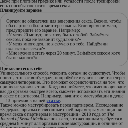
Даже при плотном графике или усталости после тренировки
есть способы сократить время секса.
Планируйте заранее
Оргазм не обязателен для завершения секса. Важно, чтобы
оба партнера были заинтересованы. Если времени мало,
предупредите его заранее. Например:
«У меня 20 минут, но я хочу быть с тобой. Займёмся
сексом, пока не зазвонит будильник?»
«У меня много дел, но я скучаю по тебе. Найдём ли
полчаса для секса?»
«Мне нужно встать через 20 минут. Займёмся сексом хотя
бы ненадолго?»
Прикоснитесь к себе
Универсального способа ускорить оргазм не существует. Чтобы
понять, что вас возбуждает, попробуйте изучить свое тело через
самоудовлетворение. Это поможет сосредоточиться на том, что
приносит удовольствие. Когда вы поймете, что именно доводит
вас до оргазма быстрее всего, сможете использовать эти знания
в сексе с партнером. Например, начните с мастурбации в душе
— 13 приемов в нашей
статье
.
Также можно мастурбировать перед партнером. Исследование
«Задержка оргазма и связанные с ней параметры у женщин во
время секса с партнером и мастурбации» 2018 года от
The
Journal of Sexual Medicine
показало, что женщинам требуется в
среднем 8 минут для оргазма после мастурбации, в отличие от
14 минут после секса в партнером.