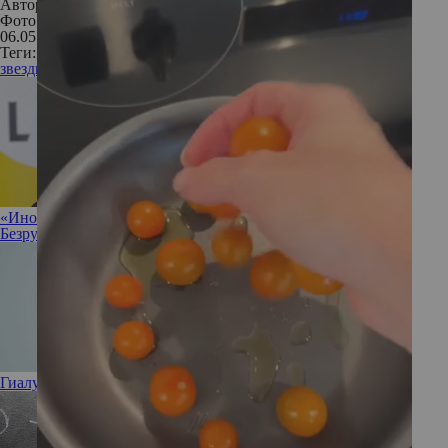
Автор:
Анастасия Кошелкина
Фото: Instagram
06.05.2020
Теги:
звезды
похудение
«Иногда полезно разрешить себе ничего не делать»: Ирина
Безрукова не против прокрастинации
Гиалуроновая кислота: полезна или вредна