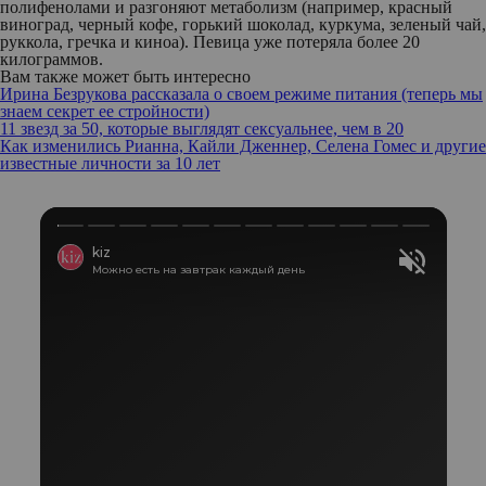
полифенолами и разгоняют метаболизм (например, красный
виноград, черный кофе, горький шоколад, куркума, зеленый чай,
руккола, гречка и киноа). Певица уже потеряла более 20
килограммов.
Вам также может быть интересно
Ирина Безрукова рассказала о своем режиме питания (теперь мы
знаем секрет ее стройности)
11 звезд за 50, которые выглядят сексуальнее, чем в 20
Как изменились Рианна, Кайли Дженнер, Селена Гомес и другие
известные личности за 10 лет