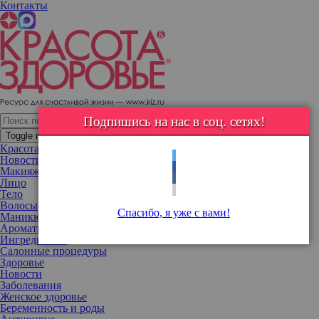
Контакты
Адель опять похудела (ее просто не узнать на новом фото)
Подпишись на нас в соц. сетях!
Toggle navigation
Красота
Новости
Макияж
Лицо
Тело
Волосы
Спасибо, я уже с вами!
Маникюр
Ароматы
Ингредиенты
Салонные процедуры
Здоровье
Новости
Заболевания
Женское здоровье
Беременность и роды