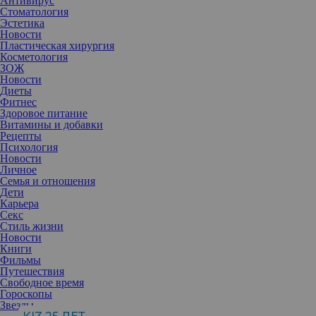
Антивирус
Стоматология
Эстетика
Новости
Пластическая хирургия
Косметология
ЗОЖ
Новости
Диеты
Фитнес
Здоровое питание
Витамины и добавки
Рецепты
Адель начала худеть в прошлом году и давно не выкладывала
Психология
фото. Изменения впечатляют.
Новости
Год назад, в апреле 2019 года, Адель развелась со своим мужем,
Личное
что повлияло на ее внешний вид. Стресс и желание взять свою
Семья и отношения
жизнь под контроль привели ее к новой схеме питания и потере
Дети
веса.
Карьера
Секс
Стиль жизни
Новости
Книги
Фильмы
Путешествия
Свободное время
Гороскопы
Звезды