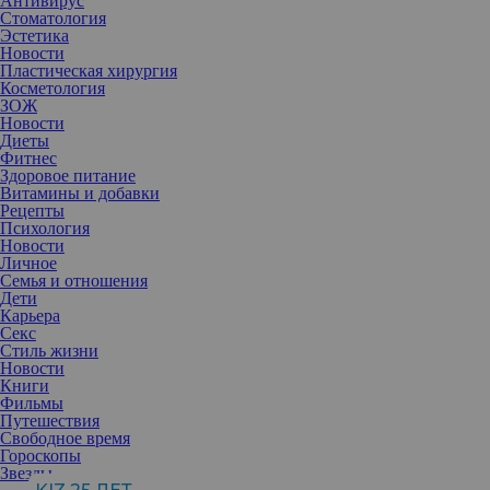
Антивирус
Стоматология
Эстетика
Новости
Пластическая хирургия
Косметология
ЗОЖ
Новости
Диеты
Фитнес
Здоровое питание
Витамины и добавки
Рецепты
Психология
Новости
Личное
Семья и отношения
Дети
Проблема Сары Джессики Паркер – ранние морщины и мешки
Карьера
под глазами. Некоторые специалисты утверждают, что для того,
Секс
чтобы это исправить, актриса и продюсер делала пластику век
Стиль жизни
дважды. Блефаропластика сделала кожу вокруг глаз более
Новости
гладкой и убрала мешки под глазами.
Книги
Фильмы
Даже разрез глаз Сары Джессики Паркер претерпел небольшие
Путешествия
изменения. Особенно заметны были перемены между сериалом
Свободное время
«Секс в большом городе» и одноименными полнометражными
Гороскопы
фильмами.
Звезды
2. Рене Зельвегер