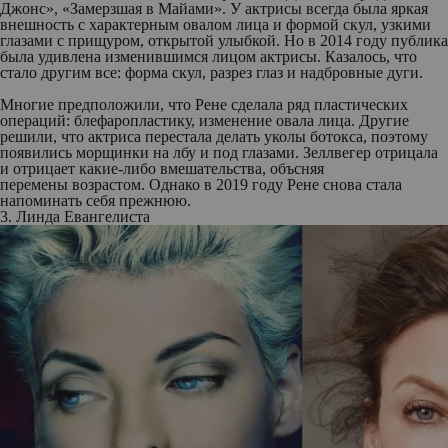
Джонс», «Замерзшая в Майами». У актрисы всегда была яркая
внешность с характерным овалом лица и формой скул, узкими
глазами с прищуром, открытой улыбкой. Но в 2014 году публика
была удивлена изменившимся лицом актрисы. Казалось, что
стало другим все: форма скул, разрез глаз и надбровные дуги.
Многие предположили, что Рене сделала ряд пластических
операций: блефаропластику, изменение овала лица. Другие
решили, что актриса перестала делать уколы ботокса, поэтому
появились морщинки на лбу и под глазами. Зеллвегер отрицала
и отрицает какие-либо вмешательства, объсняя
перемены возрастом. Однако в 2019 году Рене снова стала
напоминать себя прежнюю.
3. Линда Евангелиста