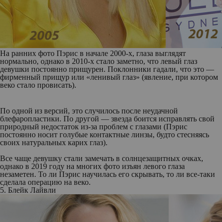
На ранних фото Пэрис в начале 2000-х, глаза выглядят
нормально, однако в 2010-х стало заметно, что левый глаз
девушки постоянно прищурен. Поклонники гадали, что это —
фирменный прищур или «ленивый глаз» (явление, при котором
веко стало провисать).
По одной из версий, это случилось после неудачной
блефаропластики. По другой — звезда боится исправлять свой
природный недостаток из-за проблем с глазами (Пэрис
постоянно носит голубые контактные линзы, будто стесняясь
своих натуральных карих глаз).
Все чаще девушку стали замечать в солнцезащитных очках,
однако в 2019 году на многих фото изъян левого глаза
незаметен. То ли Пэрис научилась его скрывать, то ли все-таки
сделала операцию на веко.
5. Блейк Лайвли