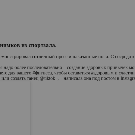
снимков из спортзала.
демонстрировала отличный пресс и накачанные ноги. С сосредо
я надо более последовательно – создание здоровых привычек мож
ете для вашего #фитнеса, чтобы оставаться #здоровым и счастлив
ли создать танец @tiktok», – написала она под постом в Instagr