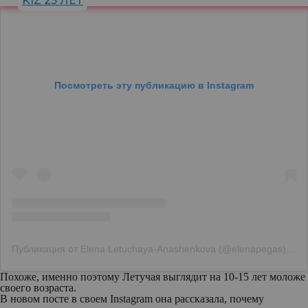
KIZ 25 ЛЕТ
Посмотреть эту публикацию в Instagram
Публикация от Elena Letuchaya-Anashenkova (@elenapegas)
6 И
Похоже, именно поэтому Летучая выглядит на 10-15 лет моложе
своего возраста.
В новом посте в своем Instagram она рассказала, почему