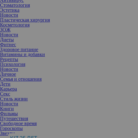
Антивирус
Стоматология
Эстетика
Новости
Пластическая хирургия
Косметология
ЗОЖ
Новости
Диеты
Фитнес
Здоровое питание
Витамины и добавки
Рецепты
Психология
Новости
Личное
Семья и отношения
Дети
Карьера
Секс
Стиль жизни
Новости
Книги
Фильмы
Путешествия
Свободное время
Гороскопы
Звезды
35-летняя модель – мама четырех детей. После каждой