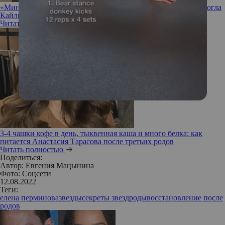
«Минус 27кг, это мой рекорд»: послеродовая депрессия помогла
Кайли Дженнер восстановить форму после родов
Читать полностью
3-4 чашки кофе в день, тыквенная каша и много белка: как
питается Анастасия Тарасова после третьих родов
Читать полностью
Поделиться:
Автор:
Евгения Мацынина
Фото: Соцсети
12.08.2022
Теги:
елена перминова
звезды
секреты звезд
роды
восстановление после
родов