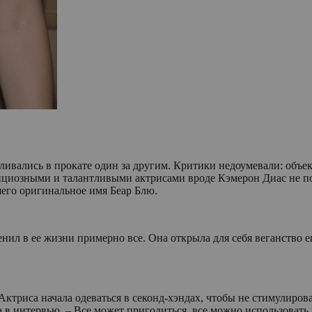
ливались в прокате один за другим. Критики недоумевали: объек
бициозными и талантливыми актрисами вроде Кэмерон Диас не по
шего оригинальное имя Беар Блю.
л в ее жизни примерно все. Она открыла для себя веганство еще
ктриса начала одеваться в секонд-хэндах, чтобы не стимулиров
 в интервью. – Все может пригодиться, все можно использовать п