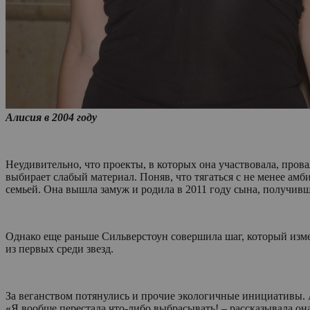
Алисия в 2004 году
Неудивительно, что проекты, в которых она участвовала, прова
выбирает слабый материал. Поняв, что тягаться с не менее ам
семьей. Она вышла замуж и родила в 2011 году сына, получив
Однако еще раньше Сильверстоун совершила шаг, который измени
из первых среди звезд.
За веганством потянулись и прочие экологичные инициативы. А
«Я вообще перестала что-либо выбрасывать! – рассказывала она