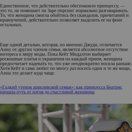
Единственное, что действительно обеспокоило принцессу, —
это то, не помешает ли Заре пирсинг нормально разговаривать.
То, что женщина смогла обойтись без скандалов, причитаний и
нравоучений, действительно позволяет выделить ее на фоне
остальных.
Еще одной деталью, которая, по мнению Джуди, отличается
Анну от других членов семьи, является абсолютное отсутствие
интереса к миру моды. Пока Кейт Миддлтон выбирает
роскошные платья и украшения на каждый прием, женщина
предпочитает надевать то, что уже неоднократно носила раньше.
Хотя Кейт и сама любит по многу раз носить одни и те же вещи,
Анна это делает куда чаще.
«Гадкий утенок королевской семьи»: как принцесса Беатрис
прошла путь от изгоя до счастливой женщины