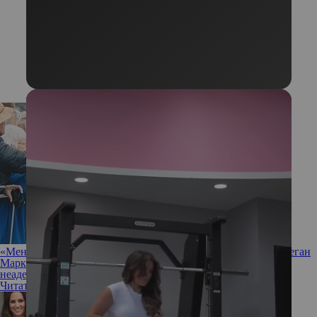
«Меня много раз называли истеричкой и сумасшедшей»: Меган
Маркл рассказала, как относится к тому, что ее считали
неадекватной
Читать полностью