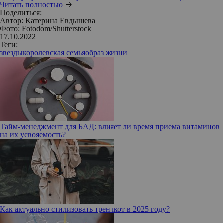
Читать полностью
Поделиться:
Автор:
Катерина Евдышева
Фото: Fotodom/Shutterstock
17.10.2022
Теги:
звезды
королевская семья
образ жизни
Тайм-менеджмент для БАД: влияет ли время приема витаминов
на их усвояемость?
Как актуально стилизовать тренчкот в 2025 году?