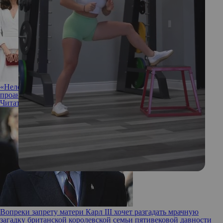
«Неловкость и ни капли теплоты»: эксперт по языку тела
проанализировала общение Уильяма, Гарри и их жен
Читать полностью
Вопреки запрету матери Карл III хочет разгадать мрачную
загадку британской королевской семьи пятивековой давности