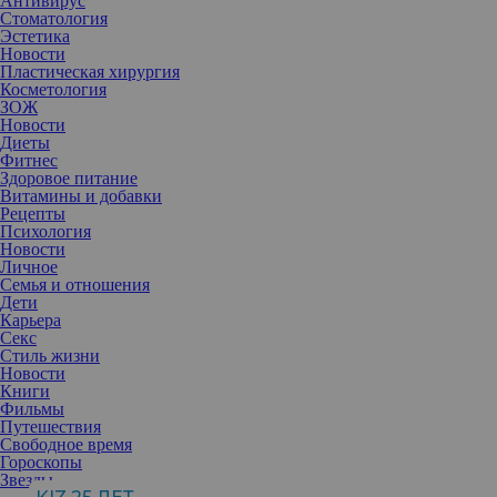
Антивирус
Стоматология
Эстетика
Новости
Пластическая хирургия
Косметология
ЗОЖ
Новости
Диеты
Фитнес
Здоровое питание
Витамины и добавки
Рецепты
Психология
Новости
Личное
Семья и отношения
Дети
Карьера
Секс
Стиль жизни
Новости
Книги
От членов монаршей семьи всегда ожидают большего, чем от
Фильмы
обычного человека. Их внешний вид, поведение, образ жизни
Путешествия
должны соответствовать статусу. Однако и среди идеальных
Свободное время
принцесс, герцогов и графов всегда есть тот, кто не вписывается
Гороскопы
в устоявшиеся рамки.
Звезды