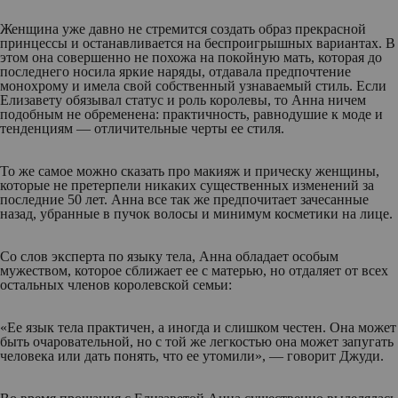
Женщина уже давно не стремится создать образ прекрасной
принцессы и останавливается на беспроигрышных вариантах. В
этом она совершенно не похожа на покойную мать, которая до
последнего носила яркие наряды, отдавала предпочтение
монохрому и имела свой собственный узнаваемый стиль. Если
Елизавету обязывал статус и роль королевы, то Анна ничем
подобным не обременена: практичность, равнодушие к моде и
тенденциям — отличительные черты ее стиля.
То же самое можно сказать про макияж и прическу женщины,
которые не претерпели никаких существенных изменений за
последние 50 лет. Анна все так же предпочитает зачесанные
назад, убранные в пучок волосы и минимум косметики на лице.
Со слов эксперта по языку тела, Анна обладает особым
мужеством, которое сближает ее с матерью, но отдаляет от всех
остальных членов королевской семьи:
«Ее язык тела практичен, а иногда и слишком честен. Она может
быть очаровательной, но с той же легкостью она может запугать
человека или дать понять, что ее утомили», — говорит Джуди.