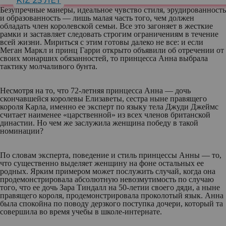
KIZ 25 ЛЕТ
Безупречные манеры, идеальное чувство стиля, эрудированность
и образованность — лишь малая часть того, чем должен
обладать член королевской семьи. Все это загоняет в жесткие
рамки и заставляет следовать строгим ограничениям в течение
всей жизни. Мириться с этим готовы далеко не все: и если
Меган Маркл и принц Гарри открыто объявили об отречении от
своих монарших обязанностей, то принцесса Анна выбрала
тактику молчаливого бунта.
Несмотря на то, что 72-летняя принцесса Анна — дочь
скончавшейся королевы Елизаветы, сестра ныне правящего
короля Карла, именно ее эксперт по языку тела Джуди Джеймс
считает наименее «царственной» из всех членов британской
династии. Но чем же заслужила женщина победу в такой
номинации?
По словам эксперта, поведение и стиль принцессы Анны — то,
что существенно выделяет женщину на фоне остальных ее
родных. Ярким примером может послужить случай, когда она
продемонстрировала абсолютную невозмутимость по случаю
того, что ее дочь Зара Тиндалл на 50-летии своего дяди, а ныне
правящего короля, продемонстрировала проколотый язык. Анна
была спокойна по поводу дерзкого поступка дочери, который та
совершила во время учебы в школе-интернате.