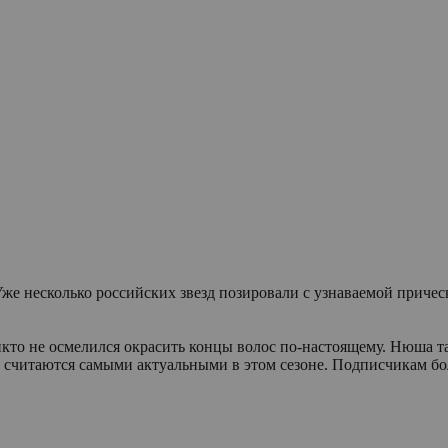
е несколько российских звезд позировали с узнаваемой прическо
икто не осмелился окрасить концы волос по-настоящему. Нюша т
ба считаются самыми актуальными в этом сезоне. Подписчикам б