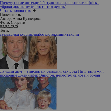
Почему после инъекций ботулотоксина возникает эффект
«брови домиком» (и что с этим делать)
Читать полностью
Поделиться:
Автор:
Анна Кузнецова
Фото: Соцсети
03.02.2026
Теги:
звезды
лера кудрявцева
ботулотоксин
инъекции
Лучший друг – виноватый бывший: как Брэд Питт заслужил
прощение Дженнифер Энистон, несмотря на новый роман