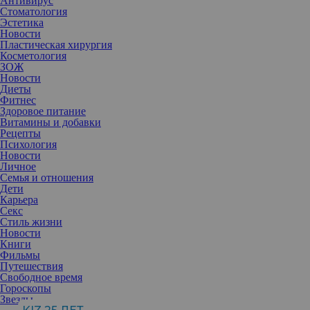
Антивирус
Стоматология
Эстетика
Новости
Пластическая хирургия
Косметология
ЗОЖ
Новости
Диеты
Фитнес
Здоровое питание
Витамины и добавки
Рецепты
Психология
Новости
Личное
Семья и отношения
Дети
Карьера
Секс
Стиль жизни
Новости
Книги
Фильмы
Путешествия
Свободное время
Гороскопы
Звезды
54-летняя Лера Кудрявцева отказалась от уколов ботулотоксина