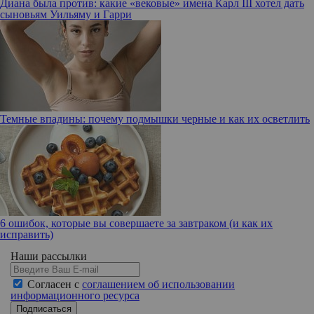
Диана была против: какие «вековые» имена Карл III хотел дать
сыновьям Уильяму и Гарри
Темные впадины: почему подмышки черные и как их осветлить
6 ошибок, которые вы совершаете за завтраком (и как их
исправить)
Наши рассылки
Согласен с
соглашением об использовании
информационного ресурса
Подписаться