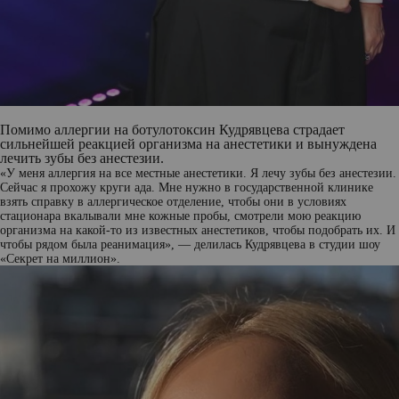
Помимо аллергии на ботулотоксин Кудрявцева страдает
сильнейшей реакцией организма на анестетики и вынуждена
лечить зубы без анестезии.
«У меня аллергия на все местные анестетики. Я лечу зубы без анестезии.
Сейчас я прохожу круги ада. Мне нужно в государственной клинике
взять справку в аллергическое отделение, чтобы они в условиях
стационара вкалывали мне кожные пробы, смотрели мою реакцию
организма на какой-то из известных анестетиков, чтобы подобрать их. И
чтобы рядом была реанимация», — делилась Кудрявцева в студии шоу
«Секрет на миллион».