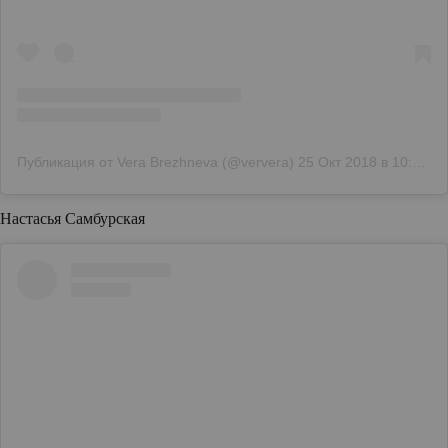
Публикация от Vera Brezhneva (@ververa)
25 Окт 2018 в 10:56 PDT
Настасья Самбурская