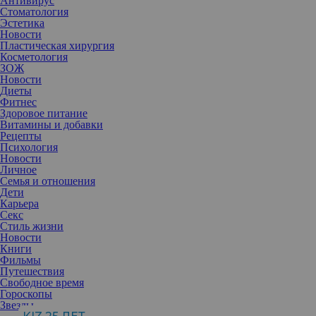
Антивирус
Стоматология
Эстетика
Новости
Пластическая хирургия
Косметология
ЗОЖ
Новости
Диеты
Фитнес
Здоровое питание
Витамины и добавки
Рецепты
Посмотреть эту публикацию в Instagram
Психология
Новости
Личное
Семья и отношения
Дети
Карьера
Секс
Стиль жизни
Новости
Книги
Фильмы
Путешествия
Свободное время
Гороскопы
Звезды
Публикация от rudovanata (@rudovanata)
21 Дек 2018 в 11:40 PST