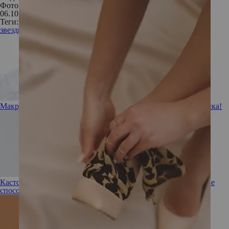
Фото: Instagram
06.10.2021
Теги:
звезды
знаменитости
красота
внешность
фигура
пресс
Макротекстурированные грудные имплантаты уходят с рынка!
Касторовое масло и еще 15 средств от папиллом: безопасные
способы избавиться от проблемы