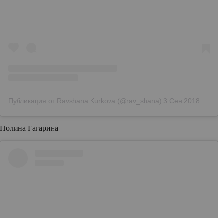
Публикация от Ravshana Kurkova (@rav_shana)
3 Сен 2018 в 10:30 PDT
Полина Гагарина