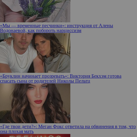
«Мы — временные песчинки»: инструкция от Алены
Водонаевой, как побороть нарциссизм
«Бруклин начинает прозревать»: Виктория Бекхэм готова
спасать сына от родителей Николы Пельтц
«Где твои дети?»: Меган Фокс ответила на обвинения в том, что
она плохая мать