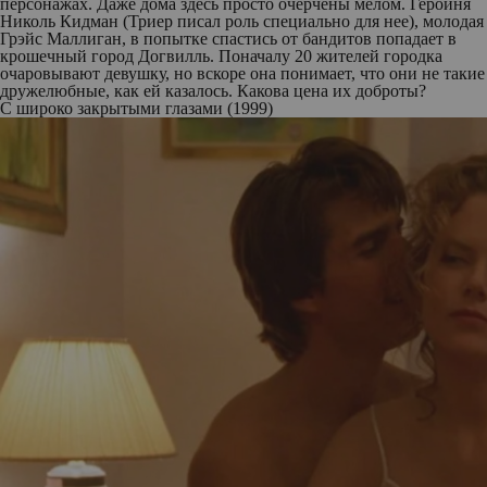
персонажах. Даже дома здесь просто очерчены мелом. Героиня
Николь Кидман (Триер писал роль специально для нее), молодая
Грэйс Маллиган, в попытке спастись от бандитов попадает в
крошечный город Догвилль. Поначалу 20 жителей городка
очаровывают девушку, но вскоре она понимает, что они не такие
дружелюбные, как ей казалось. Какова цена их доброты?
С широко закрытыми глазами (1999)