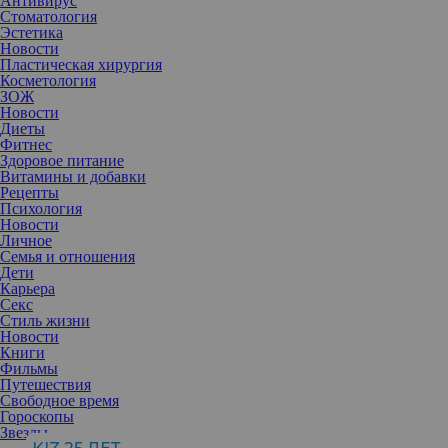
Антивирус
Стоматология
Эстетика
Новости
Пластическая хирургия
Косметология
ЗОЖ
Новости
Диеты
Фитнес
Здоровое питание
Витамины и добавки
Рецепты
Психология
Новости
Личное
Семья и отношения
Дети
Карьера
Секс
Стиль жизни
Сегодня, 20 июня, актрисе, обладательнице «Оскара» и пяти
Новости
«Золотых глобусов» Николь Кидман исполняется 54 года. По
Книги
такому случаю мы решили вспомнить пять ярких фильмов с ее
Фильмы
участием.
Путешествия
Догвилль (2003)
Свободное время
Гороскопы
Звезды