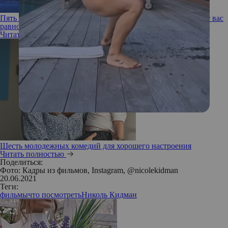
Пять незабываемых фильмов-мюзиклов, которые не оставят вас
равнодушным
Читать полностью
Шесть молодежных комедий для хорошего настроения
Читать полностью
Поделиться:
Фото: Кадры из фильмов, Instagram, @nicolekidman
20.06.2021
Теги:
фильмы
что посмотреть
Николь Кидман