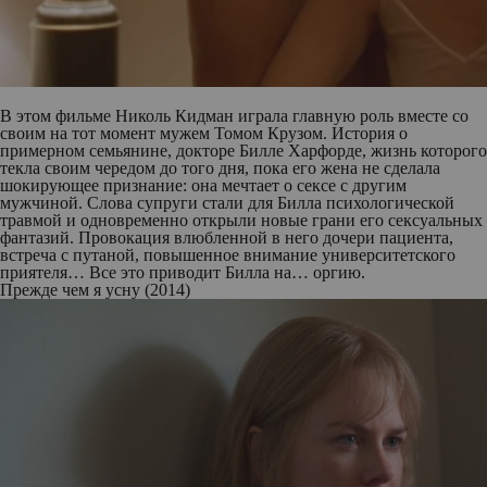
В этом фильме Николь Кидман играла главную роль вместе со
своим на тот момент мужем Томом Крузом. История о
примерном семьянине, докторе Билле Харфорде, жизнь которого
текла своим чередом до того дня, пока его жена не сделала
шокирующее признание: она мечтает о сексе с другим
мужчиной. Слова супруги стали для Билла психологической
травмой и одновременно открыли новые грани его сексуальных
фантазий. Провокация влюбленной в него дочери пациента,
встреча с путаной, повышенное внимание университетского
приятеля… Все это приводит Билла на… оргию.
Прежде чем я усну (2014)