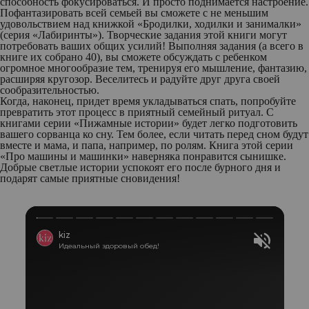
способность фокусироваться. И просто поднимается настроение.
Пофантазировать всей семьей вы сможете с не меньшим
удовольствием над книжкой
«Бродилки, ходилки и занималки»
(серия «Лабиринты»). Творческие задания этой книги могут
потребовать ваших общих усилий! Выполняя задания (а всего в
книге их собрано 40), вы сможете обсуждать с ребенком
огромное многообразие тем, тренируя его мышление, фантазию,
расширяя кругозор. Веселитесь и радуйте друг друга своей
сообразительностью.
Когда, наконец, придет время укладываться спать, попробуйте
превратить этот процесс в приятный семейный ритуал. С
книгами серии
«Пижамные истории»
будет легко подготовить
вашего сорванца ко сну. Тем более, если читать перед сном будут
вместе и мама, и папа, например, по ролям. Книга этой серии
«Про машины и машинки»
наверняка понравится сынишке.
Добрые светлые истории успокоят его после бурного дня и
подарят самые приятные сновидения!