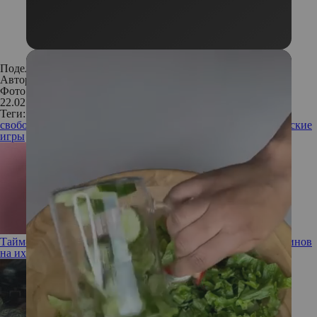
Поделиться:
Автор:
Редакция
Фото: Legion Media
22.02.2018
Теги:
свободное время
дети
ребенок
мальчик
сын
игры для детей
детские
игры
Тайм-менеджмент для БАД: влияет ли время приема витаминов
на их усвояемость?