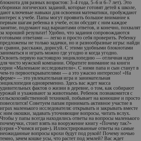
блокнота для разных возрастов: 3–4 года, 5–6 и 6–7 лет). Это
сборники логических заданий, которые готовят детей к школе,
дают ключевые навыки для освоения математики, пробуждают
интерес к учебе. Папы могут проявить большое внимание к
первым шагам ребенка в учебе, если обсудят с ним каждое
занятие, подумают над вариантами ответов, и конечно, похвалят
за хороший результат! Удобно, что задания сопровождаются
готовыми ответами — легко и просто себя проверить. Ребенку
предложены не только задачки, но и разнообразные игры: найди
и сравни, расскажи, дорисуй. С этими удобными блокнотами
заниматься и играть можно где угодно и когда угодно.
Освоить первую настоящую энциклопедию — отличная идея
для чисто мужской компании. Обратите внимание на книги
серии
«Маленькие исследователи»
. С ними папа и сын станут в
чем-то первооткрывателями — а это ужасно интересно!
«На
ферме»
—
это увлекательная игра и занимательная
энциклопедия одновременно. Здесь вас ждет масса
удивительных фактов о жизни в деревне, о том, как собирают
урожай и ухаживают за животными. Ребенок познакомится с
сельскохозяйственной техникой, побывает на конюшне и просто
повеселится! Советуем папам принимать активное участие в
играх маленького исследователя: открывать и закрывать вместе
с ним окошки, задавать уточняющие вопросы, читать вслух.
Чтобы у папы всегда находились ответы на вопросы маленького
почемучки, стоит взять на вооружение книгу
«Почему так?»
(серия «Учимся играя»). Иллюстрированные ответы на самые
неожиданные вопросы крохи будут под рукой! Почему ночью
темно, зачем кошке усы, что растет под землей? Вас ждет