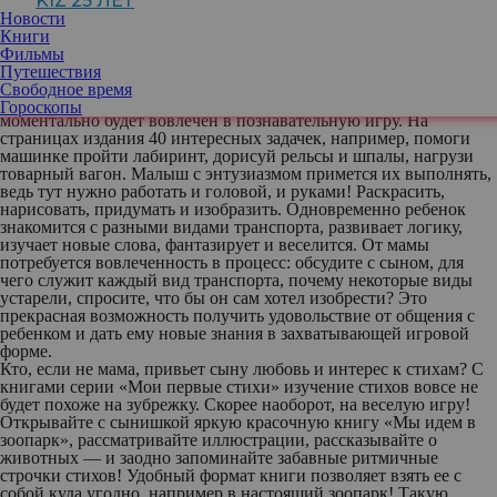
KIZ 25 ЛЕТ
Новости
Книги
Когда с сыном играет мама
Фильмы
Мальчишки неизменно любят все, что связано с техникой и
Путешествия
транспортом. Стоит предложить сыну альбом веселых заданий
Свободное время
«Куда спешит машина?»
(серия «Рисуем и играем»), и он
Гороскопы
моментально будет вовлечен в познавательную игру. На
страницах издания 40 интересных задачек, например, помоги
машинке пройти лабиринт, дорисуй рельсы и шпалы, нагрузи
товарный вагон. Малыш с энтузиазмом примется их выполнять,
ведь тут нужно работать и головой, и руками! Раскрасить,
нарисовать, придумать и изобразить. Одновременно ребенок
знакомится с разными видами транспорта, развивает логику,
изучает новые слова, фантазирует и веселится. От мамы
потребуется вовлеченность в процесс: обсудите с сыном, для
чего служит каждый вид транспорта, почему некоторые виды
устарели, спросите, что бы он сам хотел изобрести? Это
прекрасная возможность получить удовольствие от общения с
ребенком и дать ему новые знания в захватывающей игровой
форме.
Кто, если не мама, привьет сыну любовь и интерес к стихам? С
книгами серии
«Мои первые стихи»
изучение стихов вовсе не
будет похоже на зубрежку. Скорее наоборот, на веселую игру!
Открывайте с сынишкой яркую красочную книгу «Мы идем в
зоопарк», рассматривайте иллюстрации, рассказывайте о
животных — и заодно запоминайте забавные ритмичные
строчки стихов! Удобный формат книги позволяет взять ее с
собой куда угодно, например в настоящий зоопарк! Такую