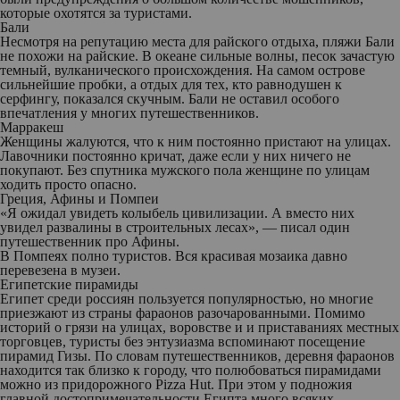
которые охотятся за туристами.
Бали
Несмотря на репутацию места для райского отдыха, пляжи Бали
не похожи на райские. В океане сильные волны, песок зачастую
темный, вулканического происхождения. На самом острове
сильнейшие пробки, а отдых для тех, кто равнодушен к
серфингу, показался скучным. Бали не оставил особого
впечатления у многих путешественников.
Марракеш
Женщины жалуются, что к ним постоянно пристают на улицах.
Лавочники постоянно кричат, даже если у них ничего не
покупают. Без спутника мужского пола женщине по улицам
ходить просто опасно.
Греция, Афины и Помпеи
«Я ожидал увидеть колыбель цивилизации. А вместо них
увидел развалины в строительных лесах», — писал один
путешественник про Афины.
В Помпеях полно туристов. Вся красивая мозаика давно
перевезена в музеи.
Египетские пирамиды
Египет среди россиян пользуется популярностью, но многие
приезжают из страны фараонов разочарованными. Помимо
историй о грязи на улицах, воровстве и и приставаниях местных
торговцев, туристы без энтузиазма вспоминают посещение
пирамид Гизы. По словам путешественников, деревня фараонов
находится так близко к городу, что полюбоваться пирамидами
можно из придорожного Pizza Hut. При этом у подножия
главной достопримечательности Египта много всяких