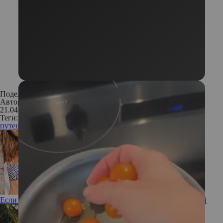
Поделиться:
Автор:
Кошелкина Анастасия, Фото: pixabay
21.04.2019
Теги:
путешествия
достопримечательности
Если вам немного за 50: знаменитости с идеальной фигурой