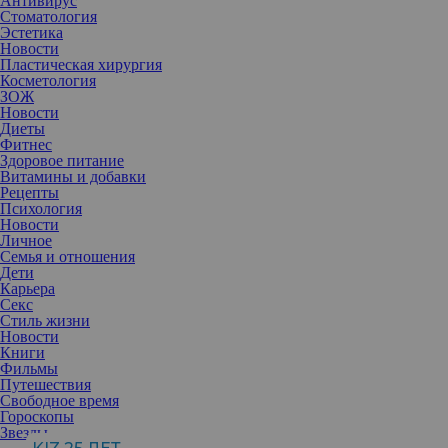
Антивирус
«фальшивым» и «недружественным». Гигантские торговые
Стоматология
центры и небоскребы не нравятся многим
туристам,
Эстетика
приезжающим в Арабские Эмираты
. Невыносимая жара среди
Новости
бетона, страшные трущобы на фоне роскошных гостиниц и
Пластическая хирургия
торговых центров — вот что ждет посетивших Дубай.
Косметология
ЗОЖ
Новости
Диеты
Фитнес
Здоровое питание
Витамины и добавки
Рецепты
Психология
Новости
Личное
Семья и отношения
Дети
Карьера
Секс
Стиль жизни
Новости
Книги
Фильмы
Путешествия
Свободное время
Гороскопы
Звезды