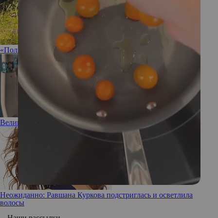
«Полные» худышки – кто они?
Великие достижения медицины
Неожиданно: Равшана Куркова подстриглась и осветлила
волосы
Наши рассылки