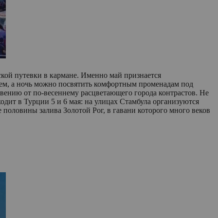
еской путевки в кармане. Именно май признается
м, а ночь можно посвятить комфортным променадам под
овению от по-весеннему расцветающего города контрастов. Не
дит в Турции 5 и 6 мая: на улицах Стамбула организуются
е половины залива Золотой Рог, в гавани которого много веков