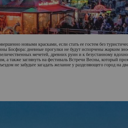
совершенно новыми красками, если стать ее гостем без туристич
ы Босфора: дневные прогулки не будут испорчены жарким зное
 величественных мечетей, древних руин и к безустанному вдохн
 а также заглянуть на фестиваль Встречи Весны, который прохо
ездом не забудьте загадать желание у разделяющего город на дв