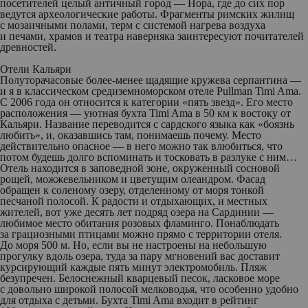
посетителей целый античный город — Нора, где до сих пор
ведутся археологические работы. Фрагменты римских жилищ
с мозаичными полами, терм с системой нагрева воздуха
и печами, храмов и театра наверняка заинтересуют почитателей
древностей.
Отели Кальяри
Полуторачасовые более-менее щадящие кружева серпантина —
и я в классическом средиземноморском отеле Pullman Timi Ama.
С 2006 года он относится к категории «пять звезд». Его место
расположения — уютная бухта Timi Ama в 50 км к востоку от
Кальяри. Название переводится с сардского языка как «боязнь
любить», и, оказавшись там, понимаешь почему. Место
действительно опасное — в него можно так влюбиться, что
потом будешь долго вспоминать и тосковать в разлуке с ним…
Отель находится в заповедной зоне, окруженный сосновой
рощей, можжевельником и цветущим олеандром. Фасад
обращен к соленому озеру, отделенному от моря тонкой
песчаной полосой. К радости и отдыхающих, и местных
жителей, вот уже десять лет подряд озера на Сардинии —
любимое место обитания розовых фламинго. Понаблюдать
за грациозными птицами можно прямо с территории отеля.
До моря 500 м. Но, если вы не настроены на небольшую
прогулку вдоль озера, туда за пару мгновений вас доставит
курсирующий каждые пять минут электромобиль. Пляж
безупречен. Белоснежный кварцевый песок, ласковое море
с довольно широкой полосой мелководья, что особенно удобно
для отдыха с детьми. Бухта Timi Ama входит в рейтинг