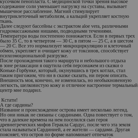
кусочком пенопласта. С медицинской точки зрения высокое
содержание соли уменьшает нагрузку на суставы, вызывает
мышечное расслабление. Магний стимулирует
внутриклеточный метаболизм, а кальций укрепляет костную
ткань.
Далее следуют бассейны с экстрактом aloe vera, различными
гидромассажными нишами, подводными течениями.
Температура воды постепенно понижается. Если в первых трех
было 35 С, то в четвертом — 30 С, в пятом — 25 С, а в шестом
— 20 С. Все это нормализует микроциркуляцию и клеточный
обмен, укрепляет и очищает кожу от токсинов, способствует
психоэмоциональной разгрузке.
После прохождения такого маршрута и небольшого отдыха
в зоне релаксации я ощутила себя персонажем из сказки о
Коньке-Горбунке, который, окунувшись в трех котлах, стал
таким пригожим, что ни в сказке сказать, ни пером описать.
Внешность моя, конечно, не изменилась, но необыкновенную
легкость, шелковистую кожу и отличное настроение термальный
центр мне подарил.
Кстати!
А где сардины?
Название и происхождение острова имеет несколько легенд.
Но они никак не связаны с сардинами. Одна повествует о том,
что в далекие времена на нем поселился сын героя
древнегреческих мифов Геракла Сардус, после чего эта земля
стала называться Сардинией, а ее жители — сардами. Другая
поясняет, что остров по форме напоминает отпечаток