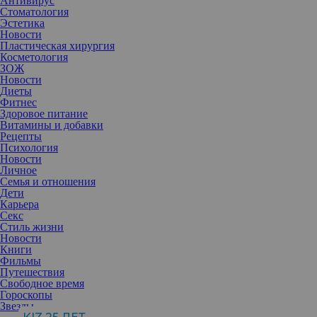
Антивирус
Стоматология
Эстетика
Новости
Пластическая хирургия
Косметология
ЗОЖ
Новости
Диеты
Фитнес
Здоровое питание
Витамины и добавки
Рецепты
Психология
Новости
Личное
Семья и отношения
Дети
Карьера
Секс
Стиль жизни
Новости
Книги
Фильмы
Путешествия
Свободное время
Гороскопы
Аэропорт Кальяри, как и одноименный крупный портовый
Звезды
город на юге Сардинии, находится так близко к морю, что при