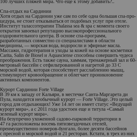
100 лучших пляжей мира. Что еще к этому добавить?..
Спа-отдых на Сардинии
Хотя отдых на Сардинии уже сам по себе одна большая спа-про­
цедура, не стоит отказываться от подобных услуг при отеле.
Институт талассотерапии Thalassa sea & spa с момента своего
открытия завоевал репутацию высокопро­фес­сионального
оздоровительного центра. В основе спа-программ,
разработанных совместно со специалистами в области
медицины, — морская вода, водоросли и эфирные масла.
Массажи, гидротерапия и уходы за кожей на основе косметики
Carita, Salin de Biosel и Aquasciense способны совершить чудеса
преображения. Есть также сауна, хаммам, тренажерный зал и 60-
метровый бассейн с отфильтрованной и нагретой до 33 С
морской водой, которая способствует расслаблению мышц,
стимулирует кровообращение и облегчает проникновение
активных компонентов.
Курорт Сардинии
Forte Village
В 39 км к западу от Кальяри, в местечке Санта-Маргарета ди
Пула, находится необычный курорт — Forte Village. Это целый
город для отдыхающих! Уже 14 лет он имеет статус «Ведущий
курорт мира», а с 2011 года удостоен еще и титула «Самый
зеленый курорт мира».
На безупречно ухоженной садово-парковой территории в
47 га расположены восемь пятизвездочных отелей,
преимущественно номеров-бунгало, более десяти бассейнов
с пресной и морской водой и 21 ресторан. Кстати, в трех из них