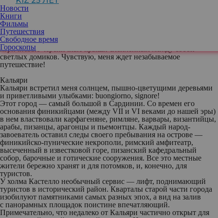
KIZ 25 ЛЕТ
посадке кажется, еще немного — и самолет поплывет
Новости
по лазурной глади. Вид из иллюминатора открывается
Книги
потрясающий. Цвет воды необычайных оттенков: от глубоких
Фильмы
сине-фиолетовых до нежных светло-изумрудных и бирюзово-
Путешествия
голубых, растворяющихся в белоснежных песчаных берегах.
Свободное время
А дальше темно-зеленые горы, желтые островки полей и красно-
Гороскопы
коричневые черепичные крыши слепленных между собой
светлых домиков. Чувствую, меня ждет незабываемое
путешествие!
Кальяри
Кальяри встретил меня солнцем, пышно-цветущими деревьями
и приветливыми улыбками: buongiorno, signore!
Этот город — самый большой в Сардинии. Со времен его
основания финикийцами (между VII и VI веками до нашей эры)
в нем властвовали карфагеняне, римляне, варвары, византийцы,
арабы, пизанцы, арагонцы и пьемонтцы. Каждый народ-
завоеватель оставил следы своего пребывания на острове —
финикийско-пунические некрополи, римский амфитеатр,
высеченный в известковой горе, пизанский кафедральный
собор, барочные и готические сооружения. Все это местные
жители бережно хранят и для потомков, и, конечно, для
туристов.
У холма Кастелло необычный сервис — лифт, поднимающий
туристов в исторический район. Кварталы старой части города
изобилуют памятниками самых разных эпох, а вид на залив
с панорамных площадок поистине впечатляющий.
Примечательно, что недалеко от Кальяри частично открыт для