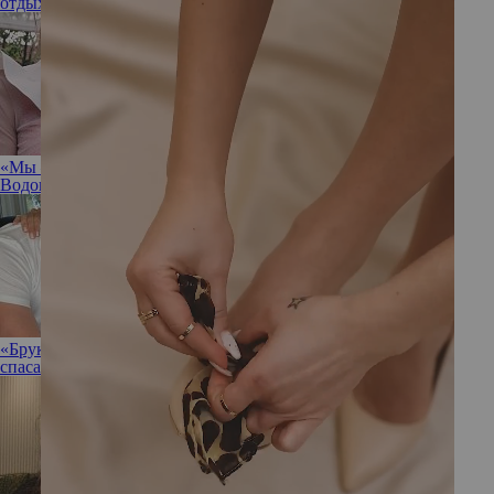
отдых
туризм
медицинский туризм
курорты
Сардиния
Италия
«Мы — временные песчинки»: инструкция от Алены
Водонаевой, как побороть нарциссизм
«Бруклин начинает прозревать»: Виктория Бекхэм готова
спасать сына от родителей Николы Пельтц