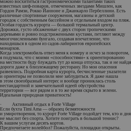
можно восхититься гастрономическими талантами таких
известных шеф-поваров, отмеченных звездами Мишлен, как
Гордон Рамзи, Рокко Йанноне и Джанкарло Пербеллини. Есть
различные спортивные сооружения, магазины и детский
городок с собственным бассейном и отдельным входом на пляж.
Особая гордость курорта — большой термальный центр.
Дорожки, густо обсаженные с двух сторон тропическими
деревьями и ровно подстриженными кустами, петляют между
многочисленными бунгало, создавая впечатление, что
находишься в одном из садов-лабиринтов европейских
монархов.
Когда электромобиль отвез меня к номеру и исчез за поворотом,
я подумала, что с моими «способностями» к ориентированию
на местности буду блуждать тут до конца отпуска, так и не найдя
дороги даже к близлежащему ресторану. Но мои опасения
развеялись. Подробная карта курорта, бесчисленные указатели
и ориентиры не позволили мне заблудиться. Я даже нашла
в этом своеобразный интерес и вообще прониклась столь
нестандартной и замечательной идеей обустройства
территории — все рядом и в то же время скрыто в зелени.
Идеальная природная приватность!
·
Активный отдых в
Forte Village
Если бухта Timi Ama — образец безмятежности
и умиротворения, то курорт Forte Village подойдет тем, кто и дня
не мыслит без спорта. Хотите поиграть в большой теннис?
К вашим услугам десять кортов.
Предпочитаете волейбол? Пожалуйста, площадки открыты.