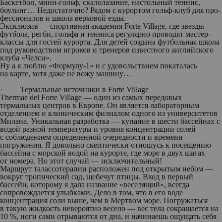
Баскетбол, мини-гольф, скалолазание, настольный теннис,
боулинг… Недостаточно? Рядом с курортом гольф-клуб для про­
фес­сионалов и школа верховой езды.
Эксклюзив — спортивная академия Forte Village, где звезды
футбола, регби, гольфа и тенниса регулярно проводят мастер-
классы для гостей курорта. Для детей создана футбольная школа
под руководством игроков и тренеров известного английского
клуба «Челси».
Ну а я люблю «Формулу-1» и с удовольствием покаталась
на карте, хотя даже не вожу машину…
·
Термальные источники в
Forte Village
Thermae del Forte Village — один из самых передовых
термальных центров в Европе. Он является лабораторным
отделением и клиническим филиалом одного из университетов
Милана. Уникальная разработка — купание в шести бассейнах с
водой разной температуры и уровня концентрации солей
с соблюдением определенной очередности и времени
погружения. Я довольно скептически отношусь к посещению
бассейна с морской водой на курорте, где море в двух шагах
от номера. Но этот случай — исключительный!
Маршрут талассотерапии расположен под открытым небом —
вокруг тропический сад, щебечут птицы. Вход в первый
бассейн, которому я дала название «веселящий», всегда
сопровождается улыбками. Дело в том, что в его воде
концентрация соли выше, чем в Мертвом море. Погружаться
в такую жидкость невероятно весело — вес тела сокращается на
10 %, ноги сами отрываются от дна, и начинаешь ощущать себя