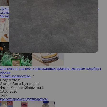
Духи как социальный маркер: можно ли по парфюму узнать
характер человека
Читать полностью
Для него и для нее: 3 изысканных аромата, которые подойдут
обоим
Читать полностью
Поделиться:
Автор:
Анна Кузнецова
Фото: Fotodom/Shutterstock
13.05.2026
Теги:
красота
ароматы
духи
парфюм