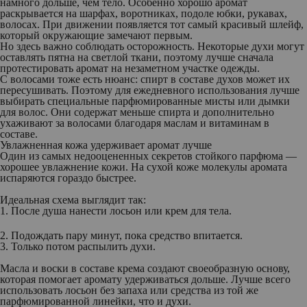
намного дольше, чем тело. Особенно хорошо аромат
раскрывается на шарфах, воротниках, подоле юбки, рукавах,
волосах. При движении появляется тот самый красивый шлейф,
который окружающие замечают первым.
Но здесь важно соблюдать осторожность. Некоторые духи могут
оставлять пятна на светлой ткани, поэтому лучше сначала
протестировать аромат на незаметном участке одежды.
С волосами тоже есть нюанс: спирт в составе духов может их
пересушивать. Поэтому для ежедневного использования лучше
выбирать специальные парфюмированные мисты или дымки
для волос. Они содержат меньше спирта и дополнительно
ухаживают за волосами благодаря маслам и витаминам в
составе.
Увлажненная кожа удерживает аромат лучше
Один из самых недооцененных секретов стойкого парфюма —
хорошее увлажнение кожи. На сухой коже молекулы аромата
испаряются гораздо быстрее.
Идеальная схема выглядит так:
1. После душа нанести лосьон или крем для тела.
2. Подождать пару минут, пока средство впитается.
3. Только потом распылить духи.
Масла и воски в составе крема создают своеобразную основу,
которая помогает аромату удерживаться дольше. Лучше всего
использовать лосьон без запаха или средства из той же
парфюмированной линейки, что и духи.