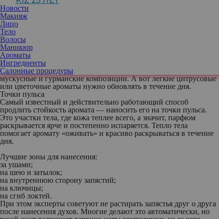
KIZ 25 ЛЕТ
более стойким.
Новости
Почему одни духи держатся дольше других
Макияж
Стойкость аромата зависит сразу от нескольких факторов:
Лицо
концентрации парфюма, типа кожи, температуры воздуха и даже
Тело
уровня увлажненности кожи. На сухой коже композиция
Волосы
испаряется быстрее, а в жару верхние ноты могут буквально
Маникюр
«улетучиться» за считанные часы.
Ароматы
Ингредиенты
Кроме того, большое значение имеют сами ноты аромата.
Салонные процедуры
Дольше всего обычно звучат древесные, амбровые, смолистые,
мускусные и гурманские композиции. А вот легкие цитрусовые
или цветочные ароматы нужно обновлять в течение дня.
Точки пульса
Самый известный и действительно работающий способ
продлить стойкость аромата — наносить его на точки пульса.
Это участки тела, где кожа теплее всего, а значит, парфюм
раскрывается ярче и постепенно испаряется. Тепло тела
помогает аромату «оживать» и красиво раскрываться в течение
дня.
Лучшие зоны для нанесения:
за ушами;
на шею и затылок;
на внутреннюю сторону запястий;
на ключицы;
на сгиб локтей.
При этом эксперты советуют не растирать запястья друг о друга
после нанесения духов. Многие делают это автоматически, но