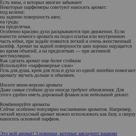
Есть зоны, о которых многие забывают
Некоторые парфюмеры советуют наносить аромат:
под колени;
на заднюю поверхность шеи;
на грудь;
на предплечья.
Особенно красиво духи раскрываются при движении. Если
нанести немного аромата на подол платья или внутреннюю
часть юбки, при ходьбе появится легкий и очень женственный
шлейф. Аромат на задней поверхности шеи хорошо ощущается
во время объятий, а на предплечьях — при активной
жестикуляции.
Как сделать аромат еще более стойким
Используйте «парфюмерные слои»
Гель для душа, крем для тела и духи из одной линейки помогают
аромату звучать дольше и объемнее.
Носите мини-версию аромата
Даже самые стойкие духи иногда требуют обновления. Для
этого удобно иметь дорожный флакон или небольшой декант.
Комбинируйте ароматы
Сейчас особенно популярно наслаивание ароматов. Например,
легкий мускусный аромат можно использовать как базу, а сверху
наносить основной парфюм.
Это мой аромат! 3 новинки, которые завладеют вашими