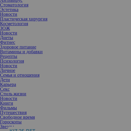
Антивирус
Стоматология
Эстетика
Новости
Пластическая хирургия
Косметология
ЗОЖ
Новости
Диеты
Фитнес
Здоровое питание
Витамины и добавки
Рецепты
Психология
Новости
Личное
Семья и отношения
Дети
Карьера
Секс
Стиль жизни
Новости
Книги
Фильмы
Путешествия
Многие сталкиваются с одной и той же проблемой — аромат
Свободное время
любимого парфюма исчезает уже через пару часов. Оказывается,
Гороскопы
дело не только в качестве духов, но и в том, куда и как их
Звезды
наносить. Несколько простых приемов помогут сделать аромат