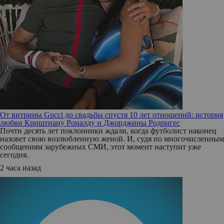
От витрины Gucci до свадьбы спустя 10 лет отношений: история
любви Криштиану Роналду и Джорджины Родригес
Почти десять лет поклонники ждали, когда футболист наконец
назовет свою возлюбленную женой. И, судя по многочисленным
сообщениям зарубежных СМИ, этот момент наступит уже
сегодня.
2 часа назад