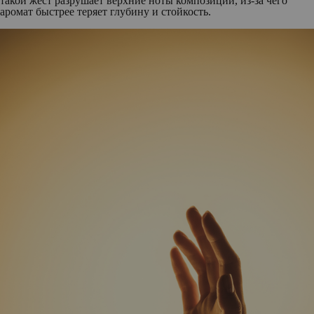
такой жест разрушает верхние ноты композиции, из-за чего
аромат быстрее теряет глубину и стойкость.