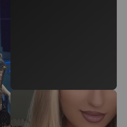
Поделиться:
Фото: архивы пресс-служб
15.02.2017
Теги:
премьера
мюзикл
Поймай меня если сможешь