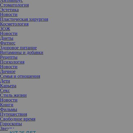
Антивирус
Стоматология
Эстетика
Новости
Пластическая хирургия
Косметология
ЗОЖ
Новости
Диеты
Фитнес
Здоровое питание
Витамины и добавки
Рецепты
Психология
Новости
Личное
Семья и отношения
Previous
Next
Дети
1
Карьера
Секс
2
Стиль жизни
3
Новости
Книги
С 2 по 7 марта 2017 года в Москве, в Культурном центре
Фильмы
«Москвич» можно будет посмотреть мюзикл «Поймай меня,
Путешествия
если сможешь», который стал настоящим хитом на Бродвее.
Свободное время
Сюжет мюзикла основан на реальной истории Фрэнка
Гороскопы
Абигнгейла младшего, которая уже легла в основу
Звезды
одноименного фильма с Леонардо Ди Каприо в главной роли.