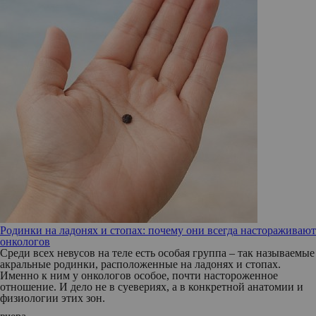
Родинки на ладонях и стопах: почему они всегда настораживают
онкологов
Среди всех невусов на теле есть особая группа – так называемые
акральные родинки, расположенные на ладонях и стопах.
Именно к ним у онкологов особое, почти настороженное
отношение. И дело не в суевериях, а в конкретной анатомии и
физиологии этих зон.