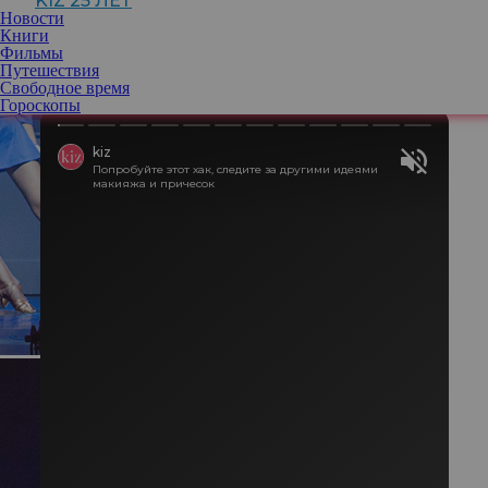
KIZ 25 ЛЕТ
Молодой 17-летний мошенник притворился пилотом
Новости
международной авиакомпании и облетел таким образом
Книги
полсвета, а заодно разбогател на подделке чеков и заставил ФБР
Фильмы
гоняться за собой по всему миру.
Путешествия
Свободное время
Гороскопы