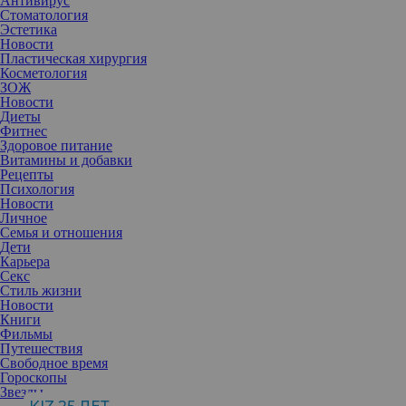
Антивирус
Стоматология
Эстетика
Новости
Пластическая хирургия
Косметология
ЗОЖ
Новости
Диеты
Фитнес
Здоровое питание
Витамины и добавки
Рецепты
Психология
Новости
Личное
Семья и отношения
Дети
Карьера
Секс
Стиль жизни
Новости
Книги
Фильмы
Банальным просмотром фильма и ужином уже никого не
Путешествия
удивишь, а пойти в ресторан еще не безопасно. Мы
Свободное время
подготовили 7 идей, как необычно и весело провести вечер с
Гороскопы
любимым человеком.
Звезды
1. Автокинотеатр