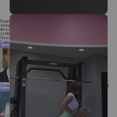
Поделиться:
Автор:
Наталья Обрядина
Фото: Игорь Харитонов
14.06.2017
Теги:
Софья Каштанова
звезда
актриса
интервью
Алла
Каштанова
знаменитости
Лучший друг – виноватый бывший: как Брэд Питт заслужил
прощение Дженнифер Энистон, несмотря на новый роман