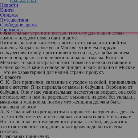
KIZ 25 ЛЕТ
Новости
питании
Книги
А. К.:
Я считаю, что для того чтобы хорошо выглядеть, нужно
Фильмы
себя хорошо чувствовать, поэтому каждый день я начинаю с
Путешествия
дыхательных упражнений. Затем пью теплую воду с лимоном –
Свободное время
этому меня и нашу бабушку научила Соня, и теперь это наш
Гороскопы
обязательный утренний ритуал. Поэтому для нашей семьи
лимон – продукт номер один в доме.
Питание, как мне кажется, зависит от страны, в которой ты
живешь. Когда я нахожусь в Москве, утром ем жидкую
геркулесовую кашу, приготовленную на воде, с добавлением
семян чиа, брынзы и капельки оливкового масла. Если я в
Мексике, то мой завтрак состоит только из шейка из папайи и
чашки кофе. И мне в голову не придет искать папайю в Москве
– это не характерный для нашей страны продукт.
О красоте
С. К.:
Все привычки, связанные с уходом за собой, прививались
мне с детства. Я их переняла от мамы и бабушки. Особенно от
бабушки. Она у нас удивительная: несмотря на возраст, она себе
не позволяет и нам не разрешает выходить из дома без укладки,
макияжа и маникюра, потому что женщина должна быть
идеальна во всем.
А. К.:
Главный секрет красоты и хорошего настроения – делать
то, что тебе хочется, и не следовать ничьим советам и указкам.
Но это не отменяет ежедневного ухода за собой, ведь жизнь –
это ответственное свидание, к которому надо быть всегда
готовой.
О забавных привычках