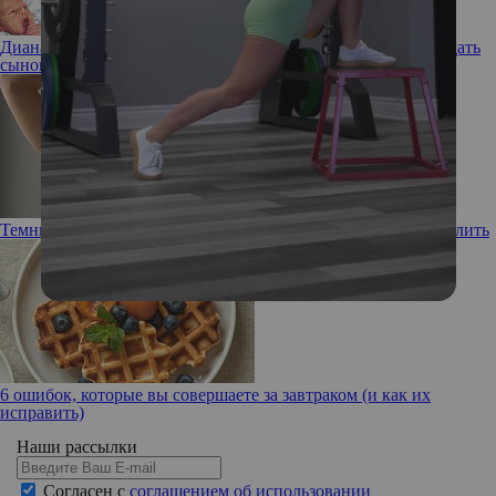
Диана была против: какие «вековые» имена Карл III хотел дать
сыновьям Уильяму и Гарри
Темные впадины: почему подмышки черные и как их осветлить
6 ошибок, которые вы совершаете за завтраком (и как их
исправить)
Наши рассылки
Согласен с
соглашением об использовании