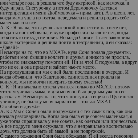
или четыре года, я решила что буду актрисой, как мамочка, и
буду играть Снегурочку, а потом Дерьмовочку
(детская
интерпретация имени Дюймовочка – прим. авт.).
А в шесть лет,
когда мама ушла из театра, передумала и решила родить себе
маленького и все…
А. К.:
Я знала, что лучше актерской профессии на свете нет,
когда ты востребована, и хуже профессии на свете нет, когда
тебя никто никуда не зовет. Но когда Соня в 15 лет закончила
школу экстерном и решила пойти в театральный, я ей сказала:
«Давай!».
Несмотря на то, что во МХАТе, куда Соня подала документы,
работали мои бывшие коллеги и друзья, я никого не просила,
чтобы по знакомству помогли ей. Ни за что! Я подумала, а вдруг
это не ее, а она придет и займет чье-то место.
На прослушивании мы с ней были последними в очереди. И
когда объявили, что Каштанова единственная прошла на
конкурс, мы не могли поверить своему счастью!
С. К.:
Я изначально хотела учиться только во МХАТе, потому
что там училась мама, и для меня он был родным уже по ее
рассказам. Несмотря на то, что я поступила еще и в Щукинское
училище, не было у меня вариантов – только МХАТ.
О любви и дружбе
А. К.:
Мы с Соней были подружками с тех самых пор, как она
начала разговаривать. Когда она была еще совсем маленькая, я
уже тогда спрашивала у нее совета, как одеться или причесаться.
А все подруги меня осуждали, что я неправильно воспитываю
дочь, что должна быть ей мамой, а не подружкой.
С самого рождения Соня была обожаема. Я ей всегда говорила,