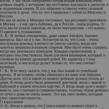
йогой. У нас была совершенно потрясающая компания очень
добрых людей, с которыми мы постоянно выезжали в джунгли и
к подземным озерам. И это общение оставило очень сильный
отпечаток в душе. Это то, что я привезла с собой из Мексики в
Россию.
Но мы не жили в Мексике постоянно, мы регулярно приезжали
в Москву – у нас здесь бабушка, да и Россия – наша родина, то
есть мы не уехали навсегда, не были эмигрантами – это важно.
О кризисе в отношениях
А. К.:
В любых отношениях, даже самых близких, бывают
кризисы. Был он и у нас. Несмотря на то, что Соня – очень
послушная девочка, я ничего не смогла сделать, когда она
захотела заниматься конным спортом. Мне было очень страшно,
когда она занималась конкуром. Каждые соревнования, в
которых она участвовала, были для меня кошмаром, который я
снимала на камеру дрожащей рукой. Но характер у Сони
железный, и она всегда делает только то, что она считает
нужным.
С. К.:
Я не могу сказать, что у нас был какой-то семейный
кризис. Я не помню, чтобы обижалась на маму или бабушку.
Другое дело, что в какой-то момент ребенок должен уехать из
дома. Я очень долго была домашней девочкой, жила с мамой и
бабушкой в нашем женском царстве. А когда люди долго живут
вместе, они становятся слишком близки, поэтому отрыв ребенка
от отчего дома он очень важен. Это как укол любви, который
учит самостоятельности.
О взрослении
А. К.:
Когда я думала, что Соня в какой-то момент уйдет в