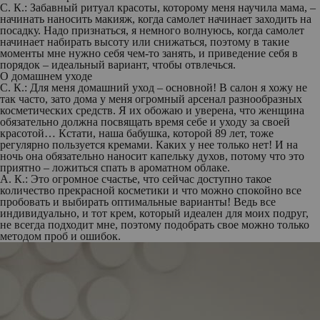
С. К.:
Забавный ритуал красоты, которому меня научила мама, –
начинать наносить макияж, когда самолет начинает заходить на
посадку. Надо признаться, я немного волнуюсь, когда самолет
начинает набирать высоту или снижаться, поэтому в такие
моменты мне нужно себя чем-то занять, и приведение себя в
порядок – идеальный вариант, чтобы отвлечься.
О домашнем уходе
С. К.:
Для меня домашний уход – основной! В салон я хожу не
так часто, зато дома у меня огромный арсенал разнообразных
косметических средств. Я их обожаю и уверена, что женщина
обязательно должна посвящать время себе и уходу за своей
красотой… Кстати, наша бабушка, которой 89 лет, тоже
регулярно пользуется кремами. Каких у нее только нет! И на
ночь она обязательно наносит капельку духов, потому что это
приятно – ложиться спать в ароматном облаке.
А. К.:
Это огромное счастье, что сейчас доступно такое
количество прекрасной косметики и что можно спокойно все
пробовать и выбирать оптимальные варианты! Ведь все
индивидуально, и тот крем, который идеален для моих подруг,
не всегда подходит мне, поэтому подобрать свое можно только
методом проб и ошибок.