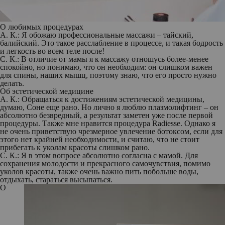
О любимых процедурах
А. К.:
Я обожаю профессиональные массажи – тайский,
балийский. Это такое расслабление в процессе, и такая бодрость
и легкость во всем теле после!
С. К.:
В отличие от мамы я к массажу отношусь более-менее
спокойно, но понимаю, что он необходим: он слишком важен
для спины, наших мышц, поэтому знаю, что его просто нужно
делать.
Об эстетической медицине
А. К.:
Обращаться к достижениям эстетической медицины,
думаю, Соне еще рано. Но лично я люблю плазмолифтинг – он
абсолютно безвредный, а результат заметен уже после первой
процедуры. Также мне нравится процедура Radiesse. Однако я
не очень приветствую чрезмерное увлечение ботоксом, если для
этого нет крайней необходимости, и считаю, что не стоит
прибегать к уколам красоты слишком рано.
С. К.:
Я в этом вопросе абсолютно согласна с мамой. Для
сохранения молодости и прекрасного самочувствия, помимо
уколов красоты, также очень важно пить побольше воды,
отдыхать, стараться высыпаться.
О