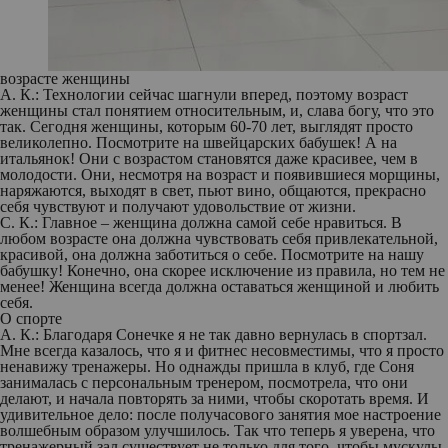
возрасте женщины
А. К.:
Технологии сейчас шагнули вперед, поэтому возраст
женщины стал понятием относительным, и, слава богу, что это
так. Сегодня женщины, которым 60-70 лет, выглядят просто
великолепно. Посмотрите на швейцарских бабушек! А на
итальянок! Они с возрастом становятся даже красивее, чем в
молодости. Они, несмотря на возраст и появившиеся морщины,
наряжаются, выходят в свет, пьют вино, общаются, прекрасно
себя чувствуют и получают удовольствие от жизни.
С. К.:
Главное – женщина должна самой себе нравиться. В
любом возрасте она должна чувствовать себя привлекательной,
красивой, она должна заботиться о себе. Посмотрите на нашу
бабушку! Конечно, она скорее исключение из правила, но тем не
менее! Женщина всегда должна оставаться женщиной и любить
себя.
О спорте
А. К.:
Благодаря Сонечке я не так давно вернулась в спортзал.
Мне всегда казалось, что я и фитнес несовместимы, что я просто
ненавижу тренажеры. Но однажды пришла в клуб, где Соня
занималась с персональным тренером, посмотрела, что они
делают, и начала повторять за ними, чтобы скоротать время. И
удивительное дело: после получасового занятия мое настроение
волшебным образом улучшилось. Так что теперь я уверена, что
тренажерный зал существует не только для того, чтобы мускулы