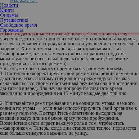
KIZ 25 ЛЕТ
Новости
Тем не менее, ранний подъем не всем дается легко. На самом
Книги
деле, многое зависит от личного циркадного ритма. Но это не
Фильмы
значит, что все потеряно. Немного дисциплины и несколько
Путешествия
советов от эксперта помогут практически каждому научиться
Свободное время
быть «жаворонком».
Гороскопы
Начинать день раньше не только помогает чувствовать себя
увереннее, это также приносит множество пользы для здоровья,
включая повышение продуктивности и улучшение психического
здоровья. Хотя нет четкого срока, за который можно стать
«жаворонком», начать замечать плюсы от раннего подъема
можно уже через несколько недель (при условии, что будете
придерживаться этого режима).
7 шагов, которые помогут приучиться к раннему подъему
1. Постепенно корректируйте свой режим сна:
резкие изменения
даются нелегко. Поэтому специалисты рекомендуют сначала
ознакомиться со своим собственным режимом сна и постепенно
двигаться вперед. Для начала попробуйте сдвигать время
засыпания и пробуждения на 15 минут каждые два-три дня.
2. Учитывайте время пребывания на солнце по утрам:
немного
солнца по утрам — отличный способ приучить свой организм к
раннему подъему. Постарайтесь обязательно выходить на
свежий воздух или на балкон сразу после пробуждения.
Воздействие света играет важную роль в том, чтобы стать
«жаворонком». Теперь, когда дни становятся теплее, появляется
еще больше стимулов выходить на улицу.