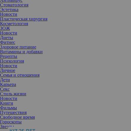
Антивирус
Стоматология
Эстетика
Новости
Пластическая хирургия
Косметология
ЗОЖ
Новости
Диеты
Фитнес
Здоровое питание
Витамины и добавки
Рецепты
Психология
Новости
Личное
Семья и отношения
Дети
Карьера
Если вы хотите внести позитивные изменения в свою жизнь,
Секс
первым шагом может стать корректировка режима сна . Хотя
Стиль жизни
многие «совы» прекрасно себя чувствуют, придерживаясь
Новости
вечернего расписания, иногда полезно быть и «жаворонком».
Книги
Фильмы
Весна – идеальное время, чтобы попытаться придерживаться
Путешествия
нового, более раннего расписания: дни становятся длиннее, в
Свободное время
воздухе витает надежда на перемены к лучшему. Неслучайно
Гороскопы
многие в это время хотят перестроить свой распорядок дня и
Звезды
начать своего рода новую жизнь.