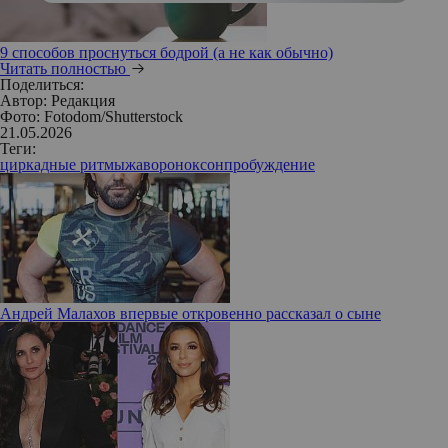
9 способов проснуться бодрой (а не как обычно)
Читать полностью
Поделиться:
Автор:
Редакция
Фото: Fotodom/Shutterstock
21.05.2026
Теги:
циркадные ритмы
жаворонок
сон
пробуждение
Андрей Малахов впервые откровенно рассказал о сыне