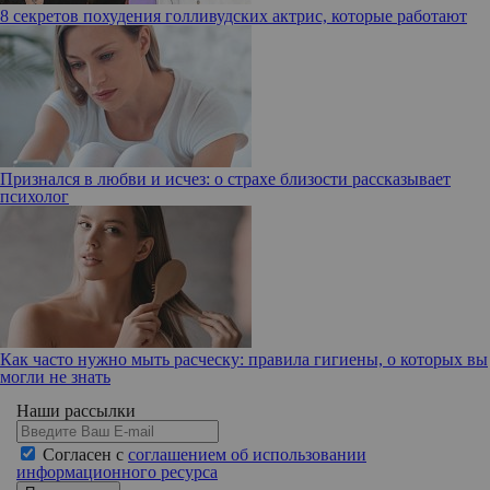
8 секретов похудения голливудских актрис, которые работают
Признался в любви и исчез: о страхе близости рассказывает
психолог
Как часто нужно мыть расческу: правила гигиены, о которых вы
могли не знать
Наши рассылки
Согласен с
соглашением об использовании
информационного ресурса