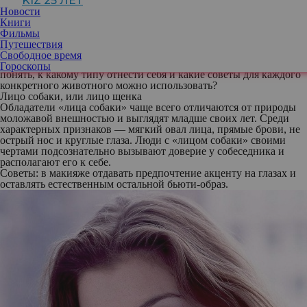
KIZ 25 ЛЕТ
задумывались о том, что это такое и откуда взялось.
Новости
Тренд Animal Face Type, или «тип лица животного», зародился в
Книги
Южной Корее и успешно используется там уже довольно много
Фильмы
лет. В глобальные социальные сети он начал пробираться летом
Путешествия
прошлого года, сначала захватив внимание соседей (Китая и
Свободное время
Японии), а затем добравшись и до западных стран. Как же
Гороскопы
понять, к какому типу отнести себя и какие советы для каждого
конкретного животного можно использовать?
Лицо собаки, или лицо щенка
Обладатели «лица собаки» чаще всего отличаются от природы
моложавой внешностью и выглядят младше своих лет. Среди
характерных признаков — мягкий овал лица, прямые брови, не
острый нос и круглые глаза. Люди с «лицом собаки» своими
чертами подсознательно вызывают доверие у собеседника и
располагают его к себе.
Советы: в макияже отдавать предпочтение акценту на глазах и
оставлять естественным остальной бьюти-образ.