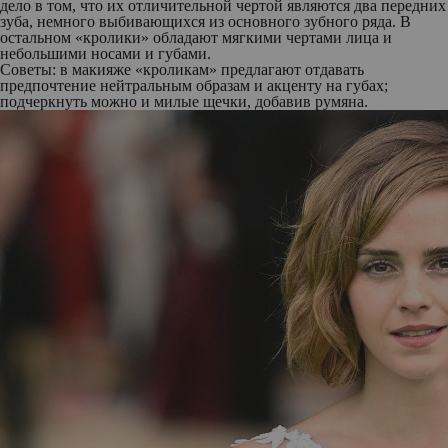
дело в том, что их отличительной чертой являются два передних
зуба, немного выбивающихся из основного зубного ряда. В
остальном «кролики» обладают мягкими чертами лица и
небольшими носами и губами.
Советы: в макияже «кроликам» предлагают отдавать
предпочтение нейтральным образам и акценту на губах;
подчеркнуть можно и милые щечки, добавив румяна.