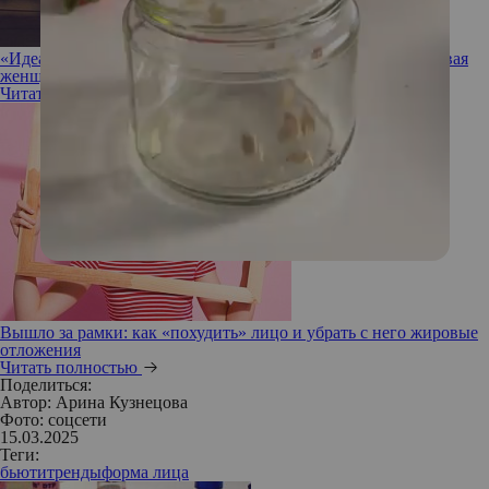
«Идеально симметричное лицо»: как выглядит самая красивая
женщина Азии
Читать полностью
Вышло за рамки: как «похудить» лицо и убрать с него жировые
отложения
Читать полностью
Поделиться:
Автор:
Арина Кузнецова
Фото: соцсети
15.03.2025
Теги:
бьюти
тренды
форма лица